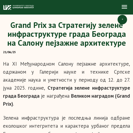
+
Grand Prix за Стратегију зелене
инфраструктуре града Београда
на Салону пејзажне архитектуре
21/06/25
На XI Међународном Салону пејзажне архитектуре,
одржаном у Галерији науке и технике Српске
академије наука и уметности у периоду од 12. до 27.
јуна 2025. године,
Стратегија зелене инфраструктуре
града Београда
је награђена
Великом наградом (
Grand
Prix
)
.
Зелена инфраструктура је последња линија одбране
еколошког интегритета и карактера урбаног предела