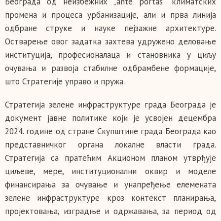
Београда од неизбежних „ante portas” климатских
промена и процеса урбанизације, али и прва линија
одбране струке и науке пејзажне архитектуре.
Остварење овог задатка захтева удружено деловање
институција, професионалаца и становника у циљу
очувања и развоја стабилне одбрамбене формације,
што Стратегије управо и пружа.
Стратегија зелене инфраструктуре града Београда је
документ јавне политике који је усвојен децембра
2024. године од стране Скупштине града Београда као
представничког органа локалне власти града.
Стратегија са пратећим Акционом планом утврђује
циљеве, мере, институционални оквир и моделе
финансирања за очување и унапређење елемената
зелене инфраструктуре кроз контекст планирања,
пројектовања, изградње и одржавања, за период од