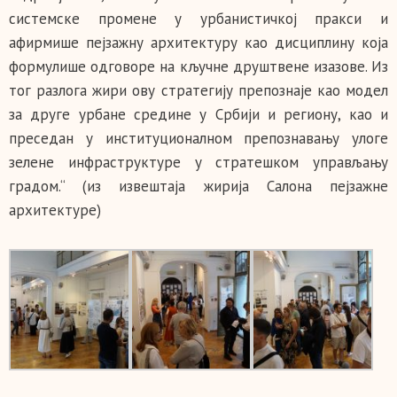
системске промене у урбанистичкој пракси и
афирмише пејзажну архитектуру као дисциплину која
формулише одговоре на кључне друштвене изазове. Из
тог разлога жири ову стратегију препознаје као модел
за друге урбане средине у Србији и региону, као и
преседан у институционалном препознавању улоге
зелене инфраструктуре у стратешком управљању
градом.“ (из извештаја жирија Салона пејзажне
архитектуре)