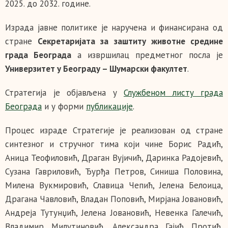
2025. до 2032. године.
Израда јавне политике је наручена и финансирана од
стране
Секретаријата за заштиту животне средине
града Београда
а извршилац предметног посла је
Универзитет у Београду – Шумарски факултет
.
Стратегија је објављена у
Службеном листу града
Београда
и у форми
публикације
.
Процес израде Стратегије је реализован од стране
синтезног и стручног тима који чине Борис Радић,
Аница Теофиловић, Драган Вујичић, Даринка Радојевић,
Сузана Гавриловић, Ђурђа Петров, Синиша Половина,
Милена Вукмировић, Славица Чепић, Јелена Белоица,
Драгана Чавловић, Владан Поповић, Мирјана Јовановић,
Андреја Тутунџић, Јелена Јовановић, Невенка Галечић,
Владимир Милутиновић, Александра Гајић Протић,