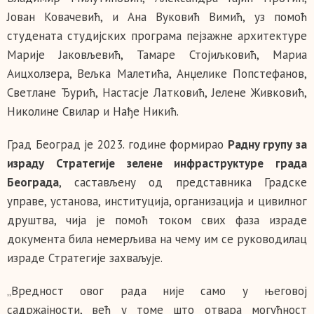
Јован Ковачевић, и Ана Вуковић Вимић, уз помоћ
студената студијских програма пејзажне архитектуре
Марије Јаковљевић, Тамаре Стојиљковић, Мариа
Аицхолзера, Вељка Малетића, Анџелике Попстефанов,
Светлане Ђурић, Настасје Латковић, Јелене Живковић,
Николине Свилар и Нађе Никић.
Град Београд је 2023. године формирао
Радну групу за
израду Стратегије зелене инфраструктуре града
Београда
, састављену од представника Градске
управе, установа, институција, организација и цивилног
друштва, чија је помоћ током свих фаза израде
документа била немерљива на чему им се руководилац
израде Стратегије захваљује.
„Вредност овог рада није само у његовој
садржајности, већ у томе што отвара могућност