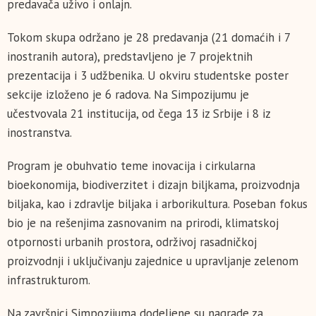
predavača uživo i onlajn.
Tokom skupa održano je 28 predavanja (21 domaćih i 7
inostranih autora), predstavljeno je 7 projektnih
prezentacija i 3 udžbenika. U okviru studentske poster
sekcije izloženo je 6 radova. Na Simpozijumu je
učestvovala 21 institucija, od čega 13 iz Srbije i 8 iz
inostranstva.
Program je obuhvatio teme inovacija i cirkularna
bioekonomija, biodiverzitet i dizajn biljkama, proizvodnja
biljaka, kao i zdravlje biljaka i arborikultura. Poseban fokus
bio je na rešenjima zasnovanim na prirodi, klimatskoj
otpornosti urbanih prostora, održivoj rasadničkoj
proizvodnji i uključivanju zajednice u upravljanje zelenom
infrastrukturom.
Na završnici Simpozijuma dodeljene su nagrade za