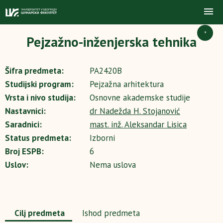
+
Pejzažno-inženjerska tehnika
Šifra predmeta:
PA2420B
Studijski program:
Pejzažna arhitektura
Vrsta i nivo studija:
Osnovne akademske studije
Nastavnici:
dr Nadežda H. Stojanović
Saradnici:
mast. inž. Aleksandar Lisica
Status predmeta:
Izborni
Broj ESPB:
6
Uslov:
Nema uslova
Cilj predmeta
Ishod predmeta