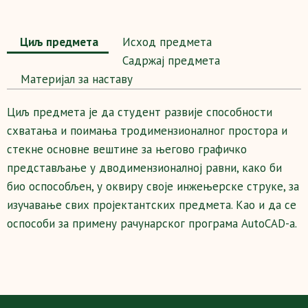
Циљ предмета
Исход предмета
Садржај предмета
Maтеријал за наставу
Циљ предмета је да студент развије способности
схватања и поимања тродимензионалног простора и
стекне основне вештине за његово графичко
представљање у дводимензионалној равни, како би
био оспособљен, у оквиру своје инжењерске струке, за
изучавање свих пројектантских предмета. Као и да се
оспособи за примену рачунарског програма АutoCAD-a.