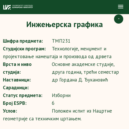
+
Инжењерска графика
Шифра предмета:
ТМП231
Студијски програм:
Технологије, менџмент и
пројектовање намештаја и производа од дрвета
Врста и ниво
Основне академске студије,
студија:
друга година, трећи семестар
Наставници:
др Гордана Д. Ђукановић
Сарадници:
Статус предмета:
Изборни
Број ESPB:
6
Услов:
Положен испит из Нацртне
геометрије са техничким цртањем.