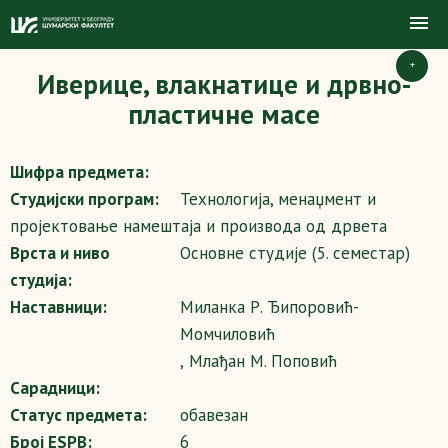
+
Иверице, влакнатице и дрвно-
пластичне масе
Шифра предмета:
Студијски програм:
Технологија, менаџмент и
пројектовање намештаја и производа од дрвета
Врста и ниво
Основне студије (5. семестар)
студија:
Наставници:
Миланка Р. Ђипоровић-
Момчиловић
,
Млађан М. Поповић
Сарадници:
Статус предмета:
обавезан
Број ESPB:
6