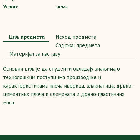
Услов:
нема
Циљ предмета
Исход предмета
Садржај предмета
Maтеријал за наставу
Основни циљ је да студенти овладају знањима о
технолошким поступцима производње и
карактеристикама плоча иверица, влакнатица, дрвно-
цементних плоча и елемената и дрвно-пластичних
маса.