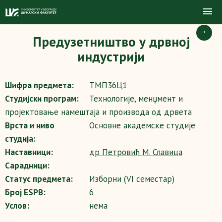
+
Предузетништво у дрвној
индустрији
Шифра предмета:
ТМП36Ц1
Студијски програм:
Технологије, менџмент и
пројектовање намештаја и производа од дрвета
Врста и ниво
Основне академске студије
студија:
Наставници:
др Петровић М. Славица
Сарадници:
Статус предмета:
Изборни (VI семестар)
Број ESPB:
6
Услов:
нема