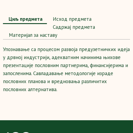
Циљ предмета
Исход предмета
Садржај предмета
Maтеријал за наставу
Упознавање са процесом развоја предузетничких идеја
у дрвној индустрији, адекватним начинима њихове
презентације пословним партнерима, финансијерима и
запосленима. Савладавање методологије израде
пословних планова и вредновања различитих
пословних алтернатива.