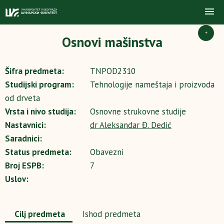
+
Osnovi mašinstva
Šifra predmeta:
TNPOD2310
Studijski program:
Tehnologije nameštaja i proizvoda
od drveta
Vrsta i nivo studija:
Osnovne strukovne studije
Nastavnici:
dr Aleksandar Đ. Dedić
Saradnici:
Status predmeta:
Obavezni
Broj ESPB:
7
Uslov:
Cilj predmeta
Ishod predmeta