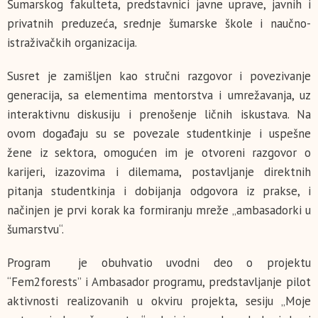
Šumarskog fakulteta, predstavnici javne uprave, javnih i
privatnih preduzeća, srednje šumarske škole i naučno-
istraživačkih organizacija.
Susret je zamišljen kao stručni razgovor i povezivanje
generacija, sa elementima mentorstva i umrežavanja, uz
interaktivnu diskusiju i prenošenje ličnih iskustava. Na
ovom događaju su se povezale studentkinje i uspešne
žene iz sektora, omogućen im je otvoreni razgovor o
karijeri, izazovima i dilemama, postavljanje direktnih
pitanja studentkinja i dobijanja odgovora iz prakse, i
načinjen je prvi korak ka formiranju mreže „ambasadorki u
šumarstvu“.
Program je obuhvatio uvodni deo o projektu
“Fem2forests” i Ambasador programu, predstavljanje pilot
aktivnosti realizovanih u okviru projekta, sesiju „Moje