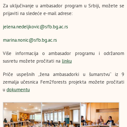
Za uključivanje u ambasador program u Srbiji, možete se
prijaviti na sledeće e-mail adrese:
jelena.nedeljkovic@sfb.bg.ac.rs
marina.nonic@sfb.bg.ac.rs
Više informacija o ambasador programu i održanom
susretu možete pročitati na
linku
Priče uspešnih „žena ambasadorki u šumarstvu“ iz 9
zemalja učesnica Fem2forests projekta možete pročitati
u
dokumentu