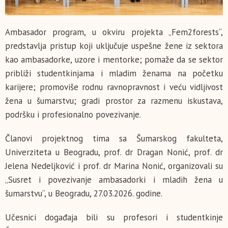
Ambasador program, u okviru projekta „Fem2forests“,
predstavlja pristup koji uključuje uspešne žene iz sektora
kao ambasadorke, uzore i mentorke; pomaže da se sektor
približi studentkinjama i mladim ženama na početku
karijere; promoviše rodnu ravnopravnost i veću vidljivost
žena u šumarstvu; gradi prostor za razmenu iskustava,
podršku i profesionalno povezivanje.
Članovi projektnog tima sa Šumarskog fakulteta,
Univerziteta u Beogradu, prof. dr Dragan Nonić, prof. dr
Jelena Nedeljković i prof. dr Marina Nonić, organizovali su
„Susret i povezivanje ambasadorki i mladih žena u
šumarstvu“, u Beogradu, 27.03.2026. godine.
Učesnici događaja bili su profesori i studentkinje