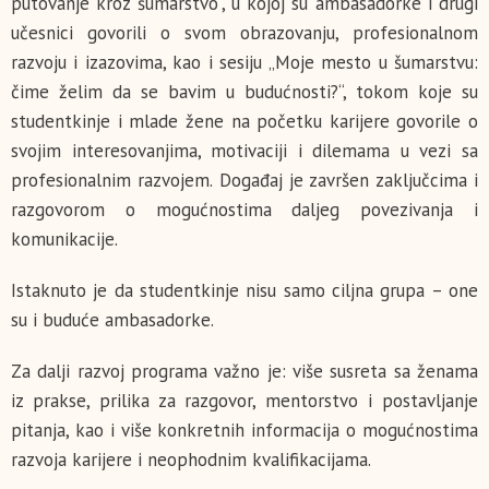
putovanje kroz šumarstvo“, u kojoj su ambasadorke i drugi
učesnici govorili o svom obrazovanju, profesionalnom
razvoju i izazovima, kao i sesiju „Moje mesto u šumarstvu:
čime želim da se bavim u budućnosti?“, tokom koje su
studentkinje i mlade žene na početku karijere govorile o
svojim interesovanjima, motivaciji i dilemama u vezi sa
profesionalnim razvojem. Događaj je završen zaključcima i
razgovorom o mogućnostima daljeg povezivanja i
komunikacije.
Istaknuto je da studentkinje nisu samo ciljna grupa – one
su i buduće ambasadorke.
Za dalji razvoj programa važno je: više susreta sa ženama
iz prakse, prilika za razgovor, mentorstvo i postavljanje
pitanja, kao i više konkretnih informacija o mogućnostima
razvoja karijere i neophodnim kvalifikacijama.