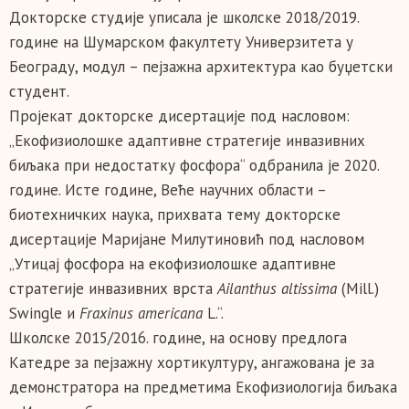
Докторске студије уписала је школске 2018/2019.
године на Шумарском факултету Универзитета у
Београду, модул – пејзажна архитектура као буџетски
студент.
Пројекат докторске дисертације под насловом:
„Екофизиолошке адаптивне стратегије инвазивних
биљака при недостатку фосфора“ одбранила je 2020.
године. Исте године, Веће научних области –
биотехничких наука, прихвата тему докторске
дисертације Маријане Милутиновић под насловом
„Утицај фосфора на екофизиолошке адаптивне
стратегије инвазивних врста
Ailanthus altissima
(Mill.)
Swingle и
Fraxinus americana
L.“.
Школске 2015/2016. године, на основу предлога
Катедре за пејзажну хортикултуру, ангажована је за
демонстратора на предметима Екофизиологија биљака