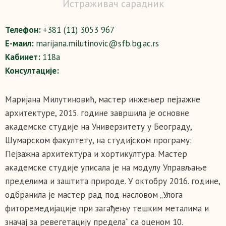
Истраживач сарадник
Телефон:
+381 (11) 3053 967
Е-маил:
marijana.milutinovic@sfb.bg.ac.rs
Кабинет:
118a
Консултације:
Маријана Милутиновић, мастер инжењер пејзажне
архитектуре, 2015. године завршила је основне
академске студије на Универзитету у Београду,
Шумарском факултету, на студијском програму:
Пејзажна архитектура и хортикултура. Мастер
академске студије уписала је на модулу Управљање
пределима и заштита природе. У октобру 2016. године,
одбранила је мастер рад под насловом „Улога
фиторемедијације при загађењу тешким металима и
значај за ревегетацију предела“ са оценом 10.