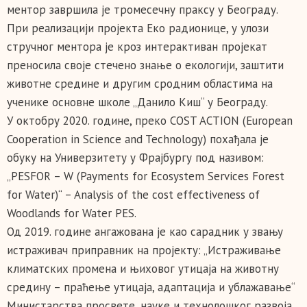
ментор завршила је тромесечну праксу у Београду.
При реализацији пројекта Еко радионице, у улози
стручног ментора је кроз интерактиван пројекат
преносила своје стечено знање о екологији, заштити
животне средине и другим сродним областима на
ученике основне школе „Данило Киш“ у Београду.
У октобру 2020. године, преко COST ACTION (European
Cooperation in Science and Technology) похађала је
обуку на Универзитету у Фрајбургу под називом:
„PESFOR – W (Payments for Ecosystem Services Forest
for Water)“ – Analysis of the cost effectiveness of
Woodlands for Water PES.
Од 2019. године ангажована је као сарадник у звању
истраживач приправник на пројекту: „Истраживање
климатских промена и њиховог утицаја на животну
средину – праћење утицаја, адаптација и ублажавање“
Министарства просвете, науке и технолошког развоја.