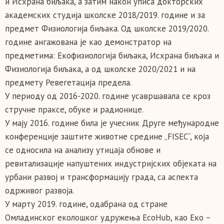
и Исхрана биљака, а затим након уписа докторских
академских студија школске 2018/2019. године и за
предмет Физиологија биљака. Од школске 2019/2020.
године ангажована је као демонстратор на
предметима: Екофизиологија биљака, Исхрана биљака и
Физиологија биљака, а од школске 2020/2021 и на
предмету Ревегетација предела.
У периоду од 2016-2020. године усавршавала се кроз
стручне праксе, обуке и радионице.
У мају 2016. године била је учесник Друге међународне
конференције заштите животне средине „FISEC“, која
се односила на анализу утицаја обнове и
ревитализације напуштених индустријских објеката на
урбани развој и трансформацију града, са аспекта
одрживог развоја.
У марту 2019. године, одабрана од стране
Омладинског еколошког удружења EcoHub, као Еко –