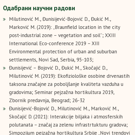
Одабрани научни радови
Milutinović M., Đunisijević-Bojović D., Đukić M.,
Marković M. (2019): „Braunfield location in the city
post-industrial zone – vegetation and soil”; XXIII
International Eco-conference 2019 – XIII
Environmental protection of urban and suburban
settlements, Novi Sad, Serbia, 95-103;
Đunisijević – Bojović D., Đukić M., Skočajić D.,
Milutinović M. (2019): Ekofiziološke osobine drvenastih
taksona značajne za poboljšanje kvaliteta vazduha u
gradovima; Seminar pejzažna hortikultura 2019,
Zbornik predavnja, Beograd; 26-32
Đunisijević-Bojović D., Milutinović M., Marković M.,
Skočajić D. (2021): Interakcije biljaka i atmosferskih
polutanata – značaj za zelenu infrastrtukturu gradova;
Simpozijum pejzažna hortikultura Srbije „Novi trendovi