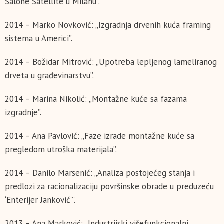
Salone Satellite u Milanu”.
2014 – Marko Novković: „Izgradnja drvenih kuća framing
sistema u Americi”.
2014 – Božidar Mitrović: „Upotreba lepljenog lameliranog
drveta u građevinarstvu”.
2014 – Marina Nikolić: „Montažne kuće sa fazama
izgradnje”.
2014 – Ana Pavlović: „Faze izrade montažne kuće sa
pregledom utroška materijala”.
2014 – Danilo Marsenić: „Analiza postojećeg stanja i
predlozi za racionalizaciju površinske obrade u preduzeću
‘Enterijer Janković’”.
2013 – Ana Marković: „Industrijski višefunkcionalni