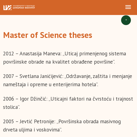
+
Master of Science theses
2012 – Anastasija Maneva: „Uticaj primenjenog sistema
površinske obrade na kvalitet obrađene površine”.
2007 – Svetlana Janićijević: „Održavanje, zaštita i menjanje
nameštaja i opreme u enterijerima hotela”.
2006 – Igor Džinčić: „Uticajni faktori na čvrstoću i trajnost
stolica”.
2005 – Jevtić Petronije: „Površinska obrada masivnog
drveta uljima i voskovima”.