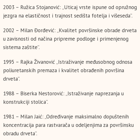
2003 – Ružica Stojanović: „Uticaj vrste ispune od opružnog
jezgra na elastičnost i trajnost sedišta fotelja i višeseda”.
2002 – Milan Đorđević: „Kvalitet površinske obrade drveta
u zavisnosti od načina pripreme podloge i primenjenog
sistema zaštite”.
1995 – Rajka Živanović „Istraživanje međusobnog odnosa
poliuretanskih premaza i kvalitet obrađenih površina
drveta”.
1988 – Biserka Nestorović: „Istraživanje naprezanja u
konstrukciji stolica”.
1981 – Milan Jaić: „Određivanje maksimalno dopuštenih
koncentracija para rastvarača u odeljenjima za površinsku
obradu drveta”.