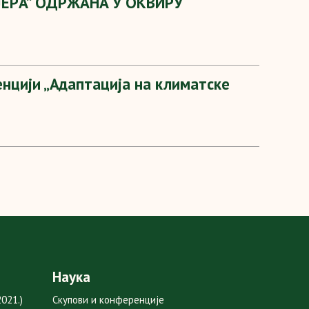
EРA” OДРЖAНA У OКВИРУ
нцији „Адаптација на климатске
Наука
021.)
Скупови и конференције