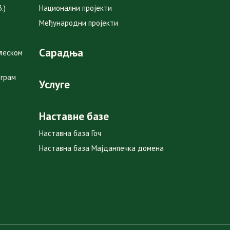
.)
Национални пројекти
Међународни пројекти
Сарадња
глеском
ограм
Услуге
Наставне базе
Наставна база Гоч
Наставна база Мајданпечка домена