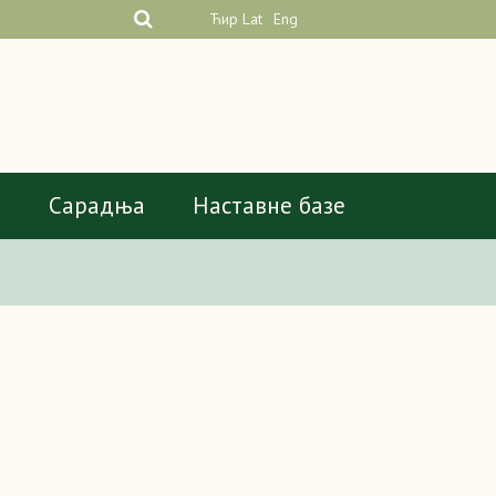
Ћир
Lat
Eng
а
Сарадња
Наставне базе