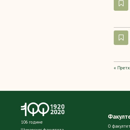
« Прет
Факулт
106 године
О факулте
Шумарског факултета