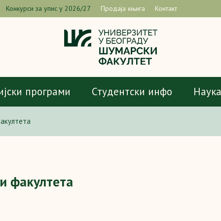
Конкурси за упис у 2026/27
Продаја књига
Контакт
ијски програми
Студентски инфо
Наук
факултета
и факултета