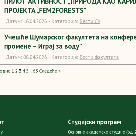
ПИЛОТ АКТИВНОСТ „ПРИРOДA КAO КAРИJ
ПРOJEКTA „FEM2FORESTS”
Датум:
16.04.2026 -
Категорија:
Вести СУ
Учешће Шумарског факултета на конфере
промене – Играј за воду”
Датум:
08.04.2026 -
Категорија:
Вести факултета
ходно
1
2
3
4
5
63
Следеће »
…
ет
Студијски програм
ту
Основне академске студије (од 2