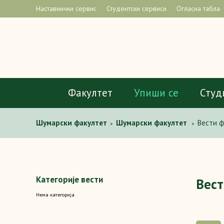
Наставнички сервис
Студентски сервиси
Огласна табла
Факултет
Упиши се
Студ
Шумaрски факултет
Шумарски факултет
Вести 
>
>
Категорије вести
Вест
Нема категорија