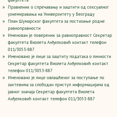
факултета
Правилник о спречавању и заштити од сексуалног
узнемиравања на Универзитету у Београду
План Шумарског факултета за постизање родне
равноправности
Именован је повереник за равноправност Секретар
факултета Виолета Анђелковић контакт телефон
011/3053-887
Именовано је лице за заштиту података о личности
Секретар факултета Виолета Анђелковић контакт
телефон 011/3053-887
Именовано је лице овлашћеног за поступање по
захтевима за слободан приступ информацијама од
јавног значаја Секретар факултета Виолета
Анђелковић контакт телефон 011/3053-887