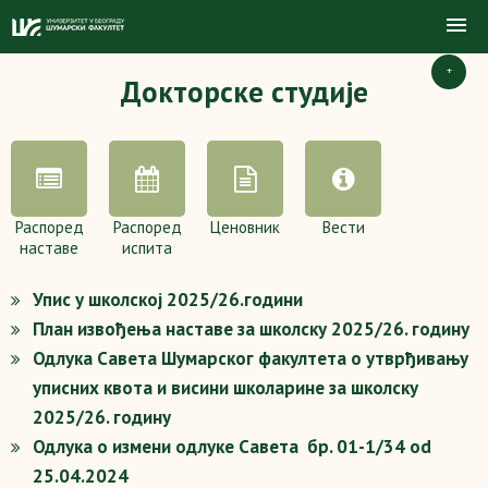
+
Докторске студије
Распоред
Распоред
Ценовник
Вести
наставе
испита
Упис у школској 2025/26.години
План извођења наставе за школску 2025/26. годину
Одлука Савета Шумарског факултета о утврђивању
уписних квота и висини школарине за школску
2025/26. годину
Одлука о измени одлуке Савета бр. 01-1/34 od
25.04.2024