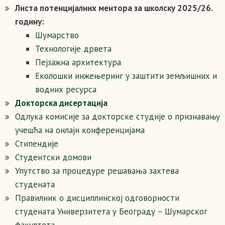
Листа потенцијалних ментора за школску 2025/26.
годину:
Шумарство
Технологије дрвета
Пејзажна архитектура
Еколошки инжењеринг у заштити земљишних и
водних ресурса
Докторска дисертација
Одлука комисије за докторске студије о признавању
учешћа на онлајн конференцијама
Стипендије
Студентски домови
Упутство за процедуре решавања захтева
студената
Правилник о дисциплинској одговорности
студената Универзитета у Београду – Шумарског