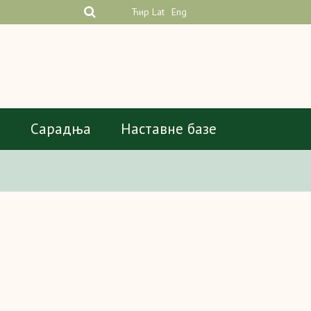
Ћир
Lat
Eng
а
Сарадња
Наставне базе