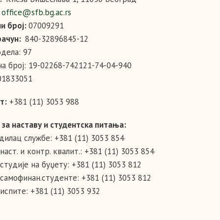
:
office@sfb.bg.ac.rs
и број:
07009291
рачун:
840-32896845-12
одела: 97
на број: 19-02268-742121-74-04-940
01833051
т:
+381 (11) 3053 988
 за наставу и студентска питања:
дилац службе: +381 (11) 3053 854
 наст. и контр. квалит.: +381 (11) 3053 854
 студије на буџету: +381 (11) 3053 812
 самофинан.студенте: +381 (11) 3053 812
 испите: +381 (11) 3053 932