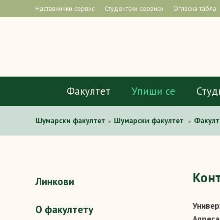
Наставнички сервис
Студентски сервиси
Огласна табла
Факултет
Упиши се
Студ
Шумaрски факултет
Шумарски факултет
Факулт
>
>
Кон
Линкови
Универ
О факултету
Адрес