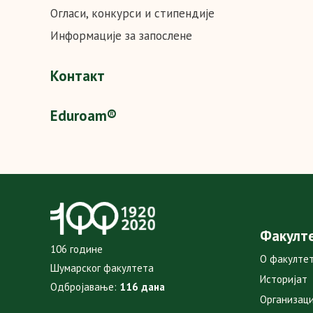
Огласи, конкурси и стипендије
Информације за запослене
Контакт
Eduroam®
Факулт
106 године
О факулте
Шумарског факултета
Историјат
Одбројавање:
116 дана
Организаци