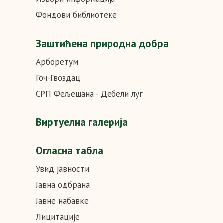
Фондови библиотеке
Заштићена природна добра
Арборетум
Гоч-Гвоздац
СРП Фељешана - Дебели луг
Виртуелна галерија
Огласна табла
Увид јавности
Јавна одбрана
Јавне набавке
Лицитације