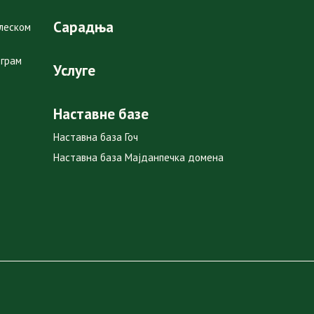
Сарадња
глеском
ограм
Услуге
Наставне базе
Наставна база Гоч
Наставна база Мајданпечка домена