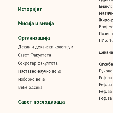
Емаил
Историјат
Матичн
Жиро-
Мисија и визија
Број м
Позив 
Организација
ПИБ:
1
Декан и декански колегијум
Декана
Савет Факултета
Секретар факултета
Служба
Руково
Наставно-научно веће
Реф. за
Изборно веће
Реф. за
Веће одсека
Реф. за
Реф. за
Савет послодаваца