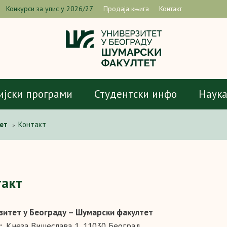
Конкурси за упис у 2026/27
Продаја књига
Контакт
ијски програми
Студентски инфо
Наук
ет
Контакт
>
такт
зитет у Београду – Шумарски факултет
а:
Кнеза Вишеслава 1, 11030 Београд