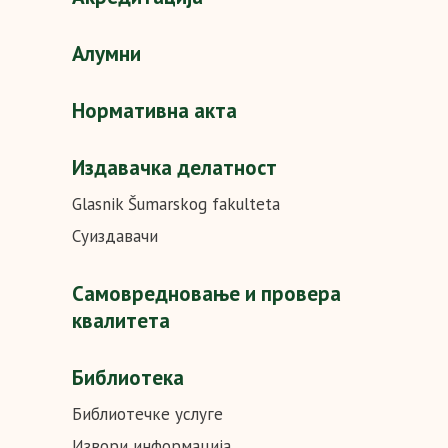
Алумни
Нормативна акта
Издавачка делатност
Glasnik Šumarskog fakulteta
Суиздавачи
Самовредновање и провера
квалитета
Библиотека
Библиотечке услуге
Извори информација