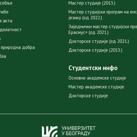
особље
Мастер студије (2013.)
ужбе
Мастер студијски програм на ен
језику (од 2022.)
а акта
Заједнички мастер студијски пр
 делатност
Ерасмус+ (од 2021.)
а
Докторске студије (од 2021.)
 природна добра
Докторске студије (2013.)
бла
Студентски инфо
Основне академске студије
Мастер академске студије
Докторске студије