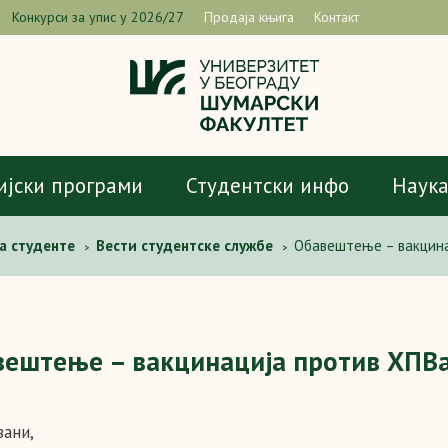
Конкурси за упис у 2026/27
Продаја књига
Контакт
ијски програми
Студентски инфо
Наук
а студенте
Вести студентске службе
Обавештење – вакцина
>
>
вештење – вакцинација против ХПВ
ани,