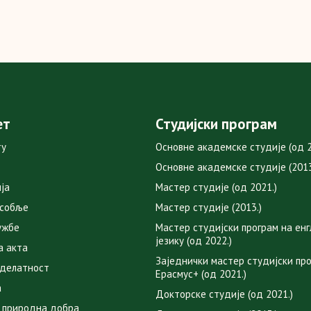
ет
Студијски програм
ту
Основне академске студије (од 2
Основне академске студије (2013
ја
Мастер студије (од 2021.)
особље
Мастер студије (2013.)
ужбе
Мастер студијски програм на ен
језику (од 2022.)
а акта
Заједнички мастер студијски пр
 делатност
Ерасмус+ (од 2021.)
а
Докторске студије (од 2021.)
 природна добра