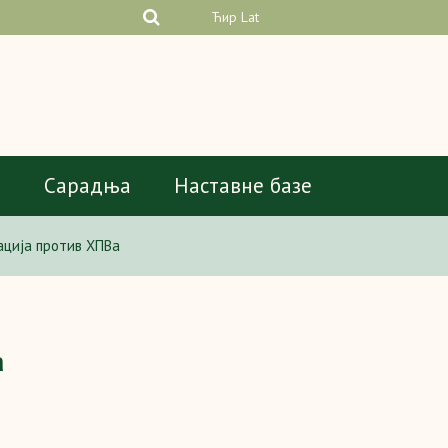
Ћир
Lat
а
Сарадња
Наставне базе
ција против ХПВа
а