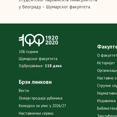
у Београду – Шумарског факултета
Факулт
106 године
О факулте
Шумарског факултета
Историјат
Одбројавање:
118 дана
Организаци
Наставно 
Брзи линкови
Стручне сл
Вести
Нормативн
Онлајн продаја уџбеника
Издавачка
Конкурси за упис у 2026/27
Библиотек
Наставнички сервис
Заштићена