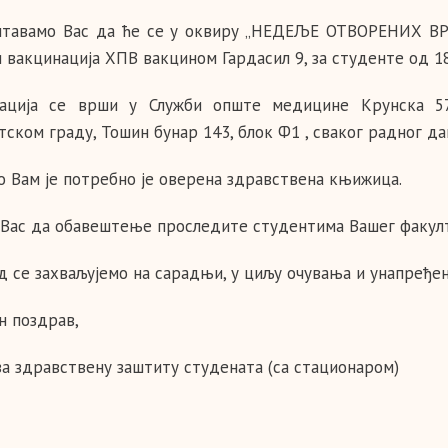
тавамо Вас да ће се у оквиру „НЕДЕЉЕ ОТВОРЕНИХ ВРАТА
 вакцинација ХПВ вакцином Гардасил 9, за студенте од 18
ација се врши у Служби опште медицине Крунска 57
ском граду, Тошин бунар 143, блок Ф1 , сваког радног дан
о Вам је потребно је оверена здравствена књижица.
Вас да обавештење проследите студентима Вашег факулт
д се захваљујемо на сарадњи, у циљу очувањa и унапређе
н поздрав,
за здравствену заштиту студената (са стационаром)