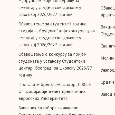
– „бруцоше“ који конкуришу за
смештај у студентске домове у
Обавеш
школској 2026/2027. години
вршити
Обавештење за студенте I године
Вакцин
студија – „бруцоше“ који конкуришу за
Студент
смештај у студентске домове у
школској 2026/2027. години
Све шт
Обавештење о конкурсу за пријем
Молим 
студената у установу Студентски
центар „Београд“ за школску 2026/27.
Унапре
годину
Срдача
Постаните бренд амбасадор „CIRCLE
U.“ асоцијације девет престижних
Завод 
европских Универзитета
Записник са избора за чланове
Студентског парламента Универзитета