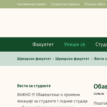
Наставнички сервис
Студентски сервиси
Огласна табла
Факултет
Упиши се
Студ
Шумарски факултет
Шумарски факултет
Вести з
>
>
Оба
Вести за студенте
ВАЖНО !!! Обавештење о промени
12/06/26
локације за студенте I године студија
Поштов