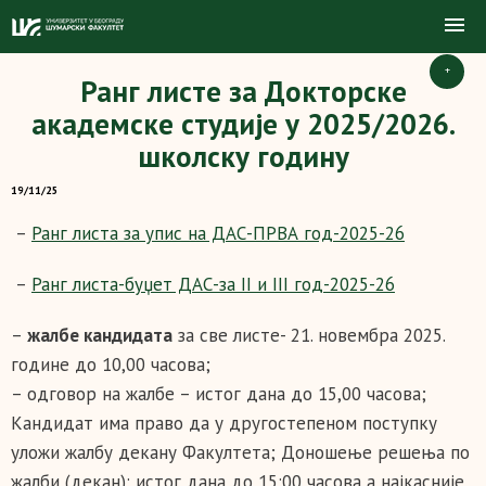
+
Ранг листe за Докторске
академске студије у 2025/2026.
школску годину
19/11/25
–
Ранг листа за упис на ДАС-ПРВА год-2025-26
–
Ранг листа-буџет ДАС-за II и III год-2025-26
–
жалбе кандидата
за све листе- 21. новембра 2025.
године до 10,00 часова;
– одговор на жалбе – истог дана до 15,00 часова;
Кандидат има право да у другостепеном поступку
уложи жалбу декану Факултета; Доношење решења по
жалби (декан): истог дана до 15:00 часова а најкасније