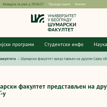
Конкурси за упис у 2026/27
Продаја књига
Контакт
ијски програми
Студентски инфо
Наук
факултета
Шумарски факултет представљен на другом Сајму обр
>
рски факултет представљен на дру
“-у