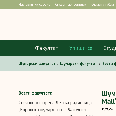
Наставнички сервис
Студентски сервиси
Огласна табла
Факултет
Упиши се
Студ
Шумарски факултет
Шумарски факултет
Вести 
>
>
Шума
Вести факултета
Mall
Свечано отворена Летња радионица
„Европско шумарство“ – Факултет
12/05/26