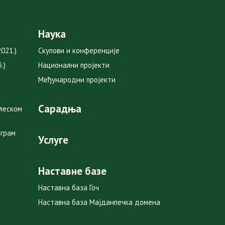
Наука
021.)
Скупови и конференције
.)
Национални пројекти
Међународни пројекти
Сарадња
глеском
ограм
Услуге
Наставне базе
Наставна база Гоч
Наставна база Мајданпечка домена