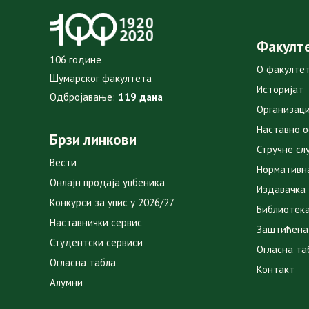
Факулт
106 године
О факулте
Шумарског факултета
Историјат
Одбројавање:
119 дана
Организаци
Наставно 
Брзи линкови
Стручне сл
Вести
Нормативн
Онлајн продаја уџбеника
Издавачка
Конкурси за упис у 2026/27
Библиотек
Наставнички сервис
Заштићена
Студентски сервиси
Огласна та
Огласна табла
Контакт
Алумни