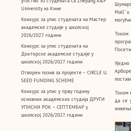
угостио 30 студената са Zhejiang A&F
Шумарс
University из Кине
Mall“ 
Конкурс за упис студената на Мастер
могућн
академске студије у школској
Током 
2026/2027. години
програ
Конкурс за упис студената на
Посети
Докторске академске студије у
школској 2026/2027. години
Уједно
Арборе
Отворен позив за пројекте – CIRCLE U.
постав
SEED FUNDING SCHEME
Конкурс за упис у прву годину
Током 
основних академских студија ДРУГИ
да се 
УПИСНИ РОК – СЕПТЕМБАР у
инжење
школској 2026/2027. години