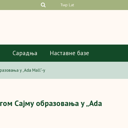
Ћир
Lat
а
Сарадња
Наставне базе
азовања у „Ada Mall“-у
гом Сајму образовања у „Ada