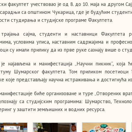
ки факултет учествовао је од 8. до 10. маја на другом С
u сарадњи са општином Чукарица, где је будућим студен
ости студирања и студијске програме Факултета.
трајања сајма, студенти и наставници Факултета р
мима, условима уписа, наставним садржајима и професи
оци су имали прилику да из прве руке сазнају више о сту
 је најављена и манифестација „Научни пикник“, која 
туму Шумарског факултета. Том приликом посетиоци
ке које представљају научна истраживања и достигнућа из
манифестације биће организоване и туре „Отворених врат
упознају са студијским програмима: Шумарство, Технол
ринг у заштити земљишних и водних ресурса.