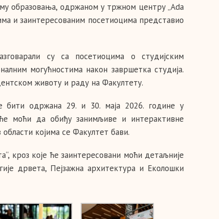
ајму образовања, одржаном у тржном центру „Ada
тима и заинтересованим посетиоцима представио
азговарали су са посетиоцима о студијским
оналним могућностима након завршетка студија.
дентском животу и раду на Факултету.
ће бити одржана 29. и 30. маја 2026. године у
 ће моћи да обиђу занимљиве и интерактивне
 области којима се Факултет бави.
а“, кроз које ће заинтересовани моћи детаљније
огије дрвета, Пејзажна архитектура и Еколошки