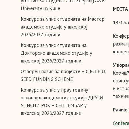
угостио 30 студената са Zhejiang A&F
University из Кине
МЕСТА 
Конкурс за упис студената на Мастер
14-15.
академске студије у школској
2026/2027. години
Конфер
размат
Конкурс за упис студената на
концеп
Докторске академске студије у
школској 2026/2027. години
У кора
Отворен позив за пројекте – CIRCLE U.
Коришћ
SEED FUNDING SCHEME
присту
и истр
Конкурс за упис у прву годину
технич
основних академских студија ДРУГИ
УПИСНИ РОК – СЕПТЕМБАР у
Раније
школској 2026/2027. години
Confere