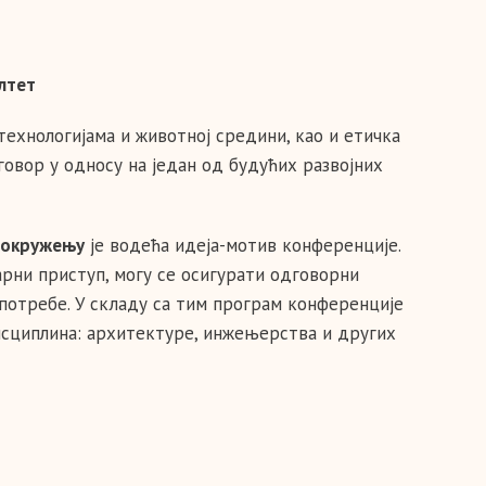
ултет
технологијама и животној средини, као и етичка
говор у односу на један од будућих развојних
м окружењу
је водећа идеја-мотив конференције.
рни приступ, могу се осигурати одговорни
потребе. У складу са тим програм конференције
исциплина: архитектуре, инжењерства и других