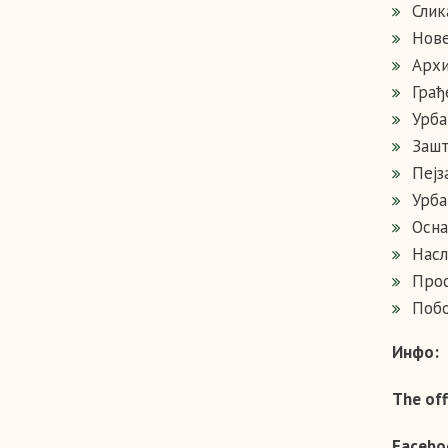
Слик
Нове
Архи
Грађ
Урба
Зашт
Пејз
Урба
Осна
Насл
Прос
Поб
Инфо:
The off
Facebo