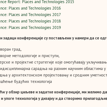
nce Report: Places and Technologies 2015
nce: Places and Technologies 2016
nce: Places and Technologies 2017
nce: Places and Technologies 2018
nce: Places and Technologies 2019
и задаци конференције су постављени у намери да се одг
воран град,
ворне методологије и приступи,
ерске и пројектне стратегије које омогућавају укључивањ
идисциплинарна сарадња на разним научним областима у 
дња у архитектонском пројектовању и сродним уметност
шћење будућих технологија
ући у обзир циљеве и задатке конференције, ми желимо д
а и улоге технологија у дизајну и да створимо прилагодљи