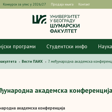
Конкурси за упис у 2026/27
Продаја књига
Контакт
ијски програми
Студентски инфо
Наук
факултета
Вести ПАИХ
7. међународна академска конференц
>
>
еђународна академска конференциј
ународна академска конференција