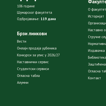
Факулт
106 године
О факулте
Шумарског факултета
Историјат
Одбројавање:
119 дана
Организаци
Наставно 
Брзи линкови
Стручне сл
Вести
Нормативн
Онлајн продаја уџбеника
Издавачка
Конкурси за упис у 2026/27
Библиотек
Наставнички сервис
Заштићена
Студентски сервиси
Огласна та
Огласна табла
Контакт
Алумни