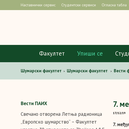
Наставнички сервис
Студентски сервиси
Огласна табла
Факултет
Упиши се
Студ
Шумарски факултет
Шумарски факултет
Вести 
>
>
7. м
Вести ПАИХ
Свечано отворена Летња радионица
17/12/19
„Европско шумарство“ – Факултет
7. међ