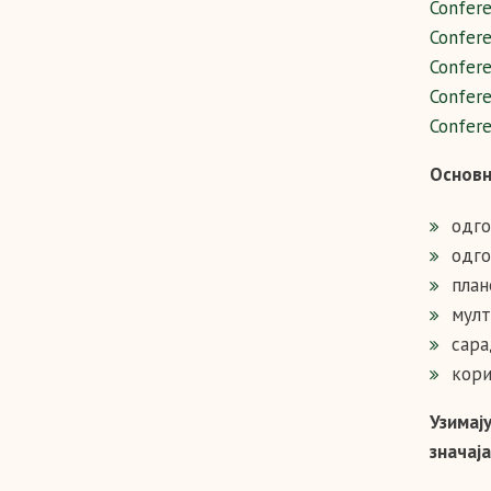
Confere
Confere
Confere
Confere
Confere
Основн
одго
одго
план
мулт
сара
кори
Узимај
значај