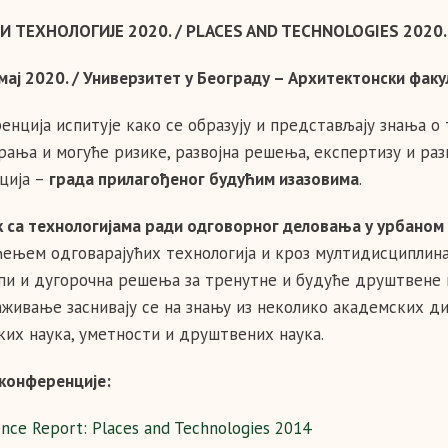
И ТЕХНОЛОГИЈЕ 2020. / PLACES AND TECHNOLOGIES 2020.
 мај 2020. / Универзитет у Београду – Архитектонски фак
енција испитује како се образују и представљају знања о 
рања и могуће ризике, развојна решења, експертизу и раз
ција –
града прилагођеног будућим изазовима
.
к са технологијама ради одговорног деловања у урбано
ењем одговарајућих технологија и кроз мултидисциплина
пи и дугорочна решења за тренутне и будуће друштвене 
аживање заснивају се на знању из неколико академских д
ких наука, уметности и друштвених наука.
 конференције:
nce Report: Places and Technologies 2014