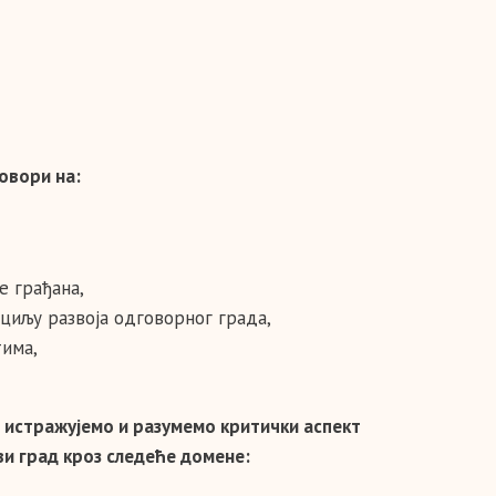
овори на:
е грађана,
циљу развоја одговорног града,
има,
а истражујемо и разумемо критички аспект
ви град кроз следеће домене: