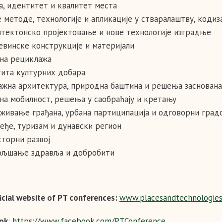
а, идентитет и квалитет места
 методе, технологије и апликације у стваралаштву, кодиз
тектонско пројектовање и нове технологије изградње
евинске конструкције и материјали
на рециклажа
ита културних добара
ажна архитектура, природна баштина и решења заснован
на мобилност, решења у саобраћају и кретању
живање грађана, урбана партиципација и одговорни град
еђе, туризам и дунавски регион
торни развој
ољшање здравља и добробити
icial website of PT conferences:
www.placesandtechnologies
ok
:
https://www.facebook.com/PTConference