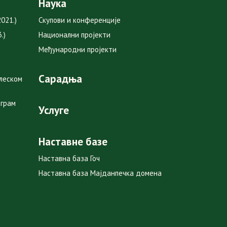
Наука
021.)
Скупови и конференције
.)
Национални пројекти
Међународни пројекти
Сарадња
глеском
ограм
Услуге
Наставне базе
Наставна база Гоч
Наставна база Мајданпечка домена