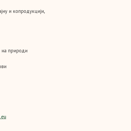
ајну и копродукцији,
а на природи
ови
.eu