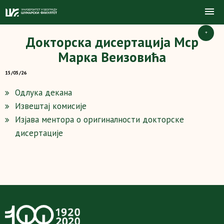
+
Докторска дисертација Mср
Марка Веизовића
15/05/26
Одлука декана
Извештај комисије
Изјава ментора о оригиналности докторске
дисертације