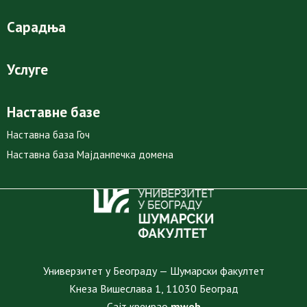
Сарадња
Услуге
Наставне базе
Наставна база Гоч
Наставна база Мајданпечка домена
Универзитет у Београду — Шумарски факултет
Кнеза Вишеслава 1, 11030 Београд
Сајт креирао
mweb