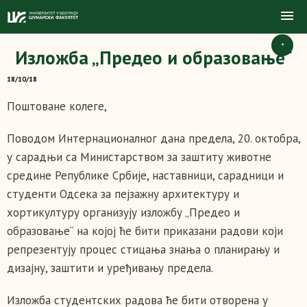
+
Изложба „Предео и образовање“
18/10/18
Поштоване колеге,
Поводом Интернационалног дана предела, 20. октобра,
у сарадњи са Министарством за заштиту животне
средине Републике Србије, наставници, сарадници и
студенти Одсека за пејзажну архитектуру и
хортикултуру организују изложбу „Предео и
образовање“ на којој ће бити приказани радови који
репрезентују процес стицања знања о планирању и
дизајну, заштити и уређивању предела.
Изложба студентских радова ће бити отворена у