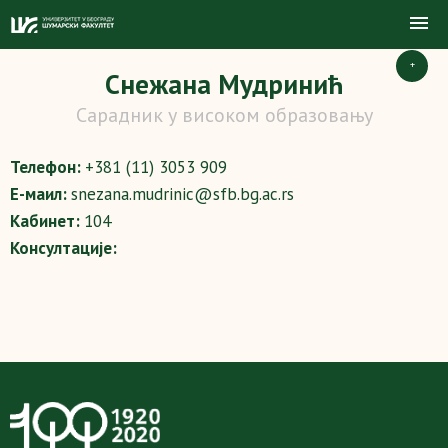
+
Снежана Мудринић
Сарадник у високом образовању
Телефон:
+381 (11) 3053 909
Е-маил:
snezana.mudrinic@sfb.bg.ac.rs
Кабинет:
104
Консултације: