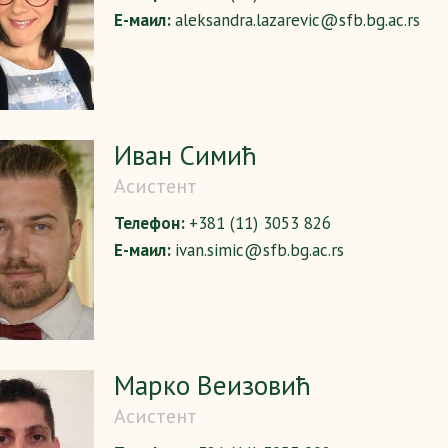
Е-маил:
aleksandra.lazarevic@sfb.bg.ac.rs
Иван Симић
Асистент
Телефон:
+381 (11) 3053 826
Е-маил:
ivan.simic@sfb.bg.ac.rs
Марко Веизовић
Асистент