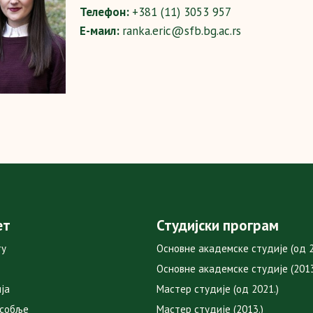
Телефон:
+381 (11) 3053 957
Е-маил:
ranka.eric@sfb.bg.ac.rs
ет
Студијски програм
ту
Основне академске студије (од 2
Основне академске студије (2013
ја
Мастер студије (од 2021.)
особље
Мастер студије (2013.)