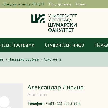
Конкурси за упис у 2026/27
Продаја књига
Контакт
ијски програми
Студентски инфо
Наук
ет
Наставно особље
Асистенти
>
>
Aлександар Лисица
Асистент
Телефон:
+381 (11) 3053 914