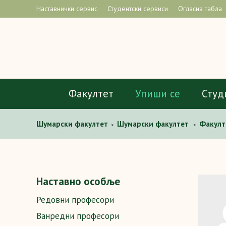
Наставнички сервис
Студентски сервиси
Огласна табла
Факултет
Упиши се
Студ
Шумaрски факултет
Шумарски факултет
Факулт
>
>
Наставно особље
Редовни професори
Ванредни професори