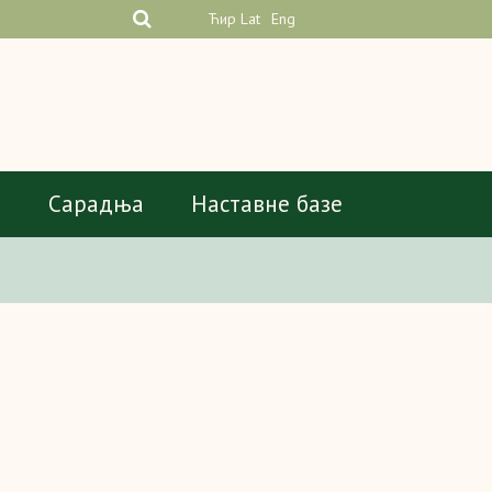
Ћир
Lat
Eng
а
Сарадња
Наставне базе