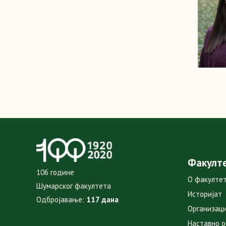
Факулт
106 године
О факулте
Шумарског факултета
Историјат
Одбројавање:
117 дана
Организаци
Наставно 