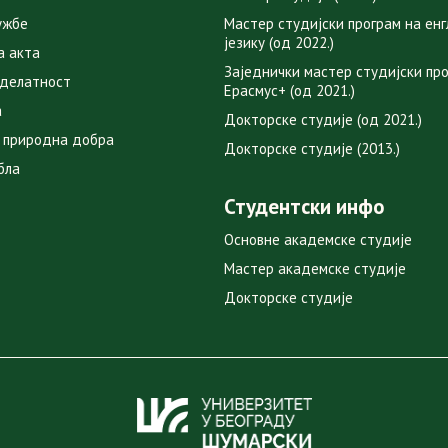
ужбе
Мастер студијски програм на ен
језику (од 2022.)
а акта
Заједнички мастер студијски пр
 делатност
Ерасмус+ (од 2021.)
а
Докторске студије (од 2021.)
 природна добра
Докторске студије (2013.)
бла
Студентски инфо
Основне академске студије
Мастер академске студије
Докторске студије