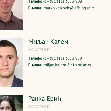
Телефон:
+381 (11) 3053 908
Е-маил:
marko.veizovic@sfb.bg.ac.rs
Миљан Калем
Асистент
Телефон:
+381 (11) 3053 859
Е-маил:
miljan.kalem@sfb.bg.ac.rs
Ранка Ерић
Асистент