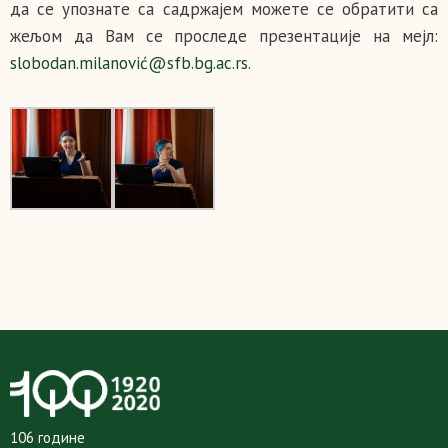
да се упознате са садржајем можете се обратити са
жељом да Вам се проследе презентације на мејл:
slobodan.milanović@sfb.bg.ac.rs
.
106 године