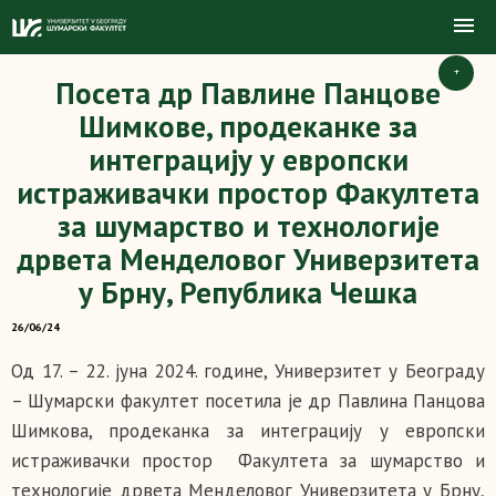
+
Посета др Павлине Панцове
Шимкове, продеканке за
интеграцију у европски
истраживачки простор Факултета
за шумарство и технологије
дрвета Менделовог Универзитета
у Брну, Република Чешка
26/06/24
Од 17. – 22. јуна 2024. године, Универзитет у Београду
– Шумарски факултет посетила је др Павлина Панцова
Шимкова, продеканка за интеграцију у европски
истраживачки простор Факултета за шумарство и
технологије дрвета Менделовог Универзитета у Брну,