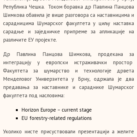
Република Чешка. Током боравка др Павлина Панцова
Шимкова обавила је више разговора са наставницима и
сарадницима Шумарског факултета у циљу наставка
сарадње и заједничке припреме за апликације на
различите ЕУ пројекте.
Др Павлина Панцова Шимкова, продекана за
интеграцију у европски истраживачки простор
Факултета за шумарство и технологије дрвета
Менделовог Универзитета у Брну, одржала је два
предавања за наставнике и сараднике Шумарског
факултета под насловима:
Horizon Europe – current stage
EU forestry-related regulations
Уколико нисте присуствовали презентацији а желите