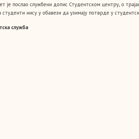
ет је послао службени допис Студентском центру, о траја
а студенти нису у обавези да узимају потврде у студентск
тска служба