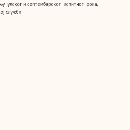
њу јулског и септембарског испитног рока,
ој служби