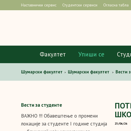
Наставнички сервис
Студентски сервиси
Огласна табла
Факултет
Упиши се
Студ
Шумарски факултет
Шумарски факултет
Вести з
>
>
ШКОЛСКУ 2025/26
ПОТ
Вести за студенте
ШКО
ВАЖНО !!! Обавештење о промени
локације за студенте I године студија
25/06/26