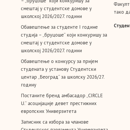
– „бруцоше“ који конкуришу за
Факулт
смештај у студентске домове у
тако д
школској 2026/2027. години
Студен
Обавештење за студенте I године
студија – „бруцоше“ који конкуришу за
смештај у студентске домове у
школској 2026/2027. години
Обавештење о конкурсу за пријем
студената у установу Студентски
центар „Београд“ за школску 2026/27.
годину
Постаните бренд амбасадор „CIRCLE
U.“ асоцијације девет престижних
европских Универзитета
Записник са избора за чланове
Студентског парламента Универзитета