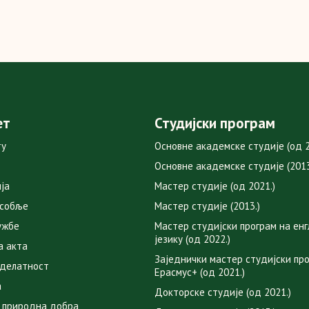
ет
Студијски програм
ту
Основне академске студије (од 2
Основне академске студије (2013
ја
Мастер студије (од 2021.)
особље
Мастер студије (2013.)
ужбе
Мастер студијски програм на ен
језику (од 2022.)
а акта
Заједнички мастер студијски пр
 делатност
Ерасмус+ (од 2021.)
а
Докторске студије (од 2021.)
 природна добра