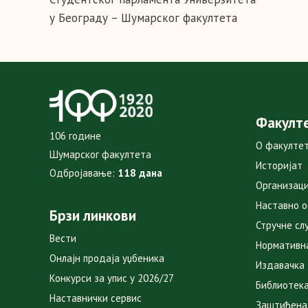
у Београду – Шумарског факултета
Факулт
106 године
О факулте
Шумарског факултета
Историјат
Одбројавање:
118 дана
Организаци
Наставно 
Брзи линкови
Стручне сл
Вести
Нормативн
Онлајн продаја уџбеника
Издавачка
Конкурси за упис у 2026/27
Библиотек
Наставнички сервис
Заштићена