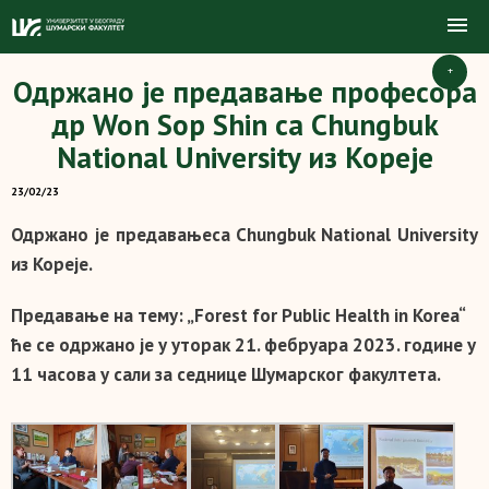
+
Одржано је предавање професора
др Won Sop Shin са Chungbuk
National University из Кореје
23/02/23
Одржано је предавање
са Chungbuk National University
из Кореје.
Предавање на тему: „Forest for Public Health in Korea“
ће се одржано је у уторак 21. фебруара 2023. године у
11 часова у сали за седнице Шумарског факултета.