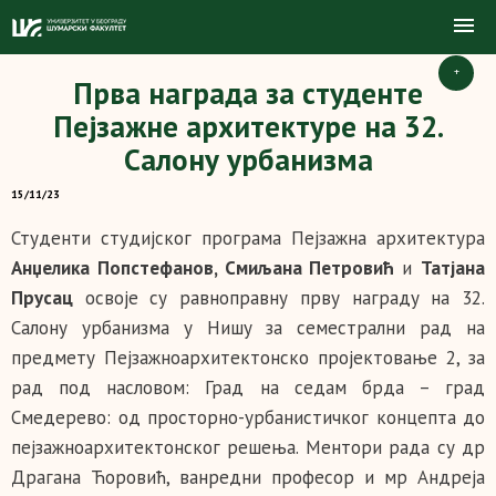
+
Прва награда за студенте
Пејзажне архитектуре на 32.
Салону урбанизма
15/11/23
Студенти студијског програма Пејзажна архитектура
Анџелика Попстефанов, Смиљана Петровић
и
Татјана
Прусац
освоје су равноправну прву награду на 32.
Салону урбанизма у Нишу за семестрални рад на
предмету Пејзажноархитектонско пројектовање 2, за
рад под насловом: Град на седам брда – град
Смедерево: од просторно-урбанистичког концепта до
пејзажноархитектонског решења. Ментори рада су др
Драгана Ћоровић, ванредни професор и мр Андреја