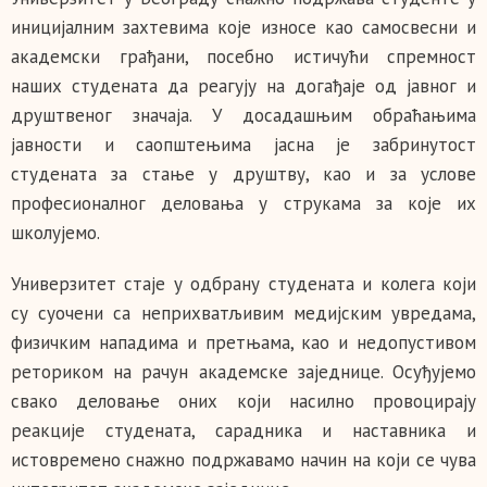
иницијалним захтевима које износе као самосвесни и
академски грађани, посебно истичући спремност
наших студената да реагују на догађаје од јавног и
друштвеног значаја. У досадашњим обраћањима
јавности и саопштењима јасна је забринутост
студената за стање у друштву, као и за услове
професионалног деловања у струкама за које их
школујемо.
Универзитет стаје у одбрану студената и колега који
су суочени са неприхватљивим медијским увредама,
физичким нападима и претњама, као и недопустивом
реториком на рачун академске заједнице. Осуђујемо
свако деловање оних који насилно провоцирају
реакције студената, сарадника и наставника и
истовремено снажно подржавамо начин на који се чува