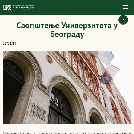
+
Саопштење Универзитета у
Београду
11/12/24
Универзитет у Београду снажно подржава студенте у