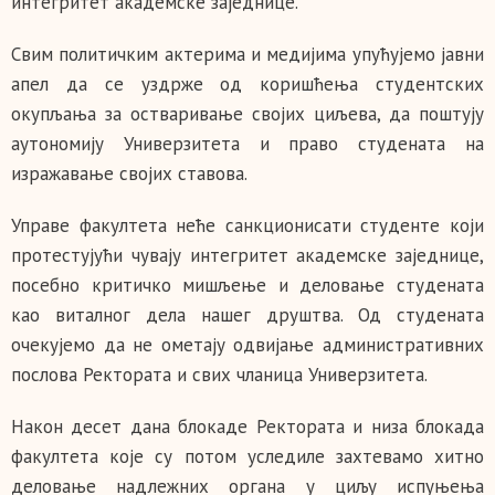
интегритет академске заједнице.
Свим политичким актерима и медијима упућујемо јавни
апел да се уздрже од коришћења студентских
окупљања за остваривање својих циљева, да поштују
аутономију Универзитета и право студената на
изражавање својих ставова.
Управе факултета неће санкционисати студенте који
протестујући чувају интегритет академске заједнице,
посебно критичко мишљење и деловање студената
као виталног дела нашег друштва. Од студената
очекујемо да не ометају одвијање административних
послова Ректората и свих чланица Универзитета.
Након десет дана блокаде Ректората и низа блокада
факултета које су потом уследиле захтевамо хитно
деловање надлежних органа у циљу испуњења