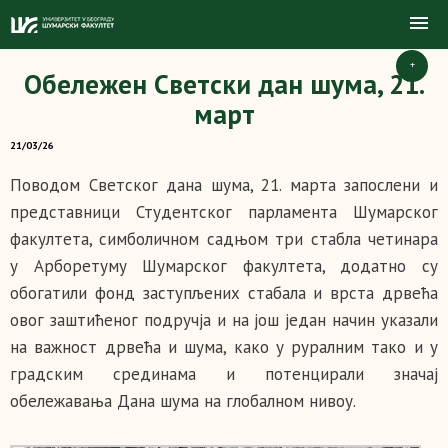
+
Обележен Светски дан шума, 21.
март
21/03/26
Поводом Светског дана шума, 21. марта запослени и
представници Студентског парламента Шумарског
факултета, симболичном садњом три стабла четинара
у Арборетуму Шумарског факултета, додатно су
обогатили фонд заступљених стабала и врста дрвећа
овог заштићеног подручја и на још један начин указали
на важност дрвећа и шума, како у руралним тако и у
градским срединама и потенцирали значај
обележавања Дана шума на глобалном нивоу.