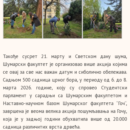
Такође сусрет 21. марту и Светском дану шума,
Шумарски факултет је организовао више акција којима
се овај за све нас важан датум и сиболично обележава.
Садњом 500 садница црног бора, у периоду од 6. до 8.
марта 2026. године, коју су спровео Студентски
парламент у сарадњи са Шумарским факултетом и
Наставно-научном базом Шумарског факултета “Гоч“,
завршена је веома велика акција пошумљавања на Гочу,
која је у задњој години обухватила више од 20.000
садница различитих врста дрвећа.