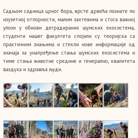
Садњом садница црног бора, врсте дрвећа познате по
изузетној отпорности, малим захтевима и стога важној
улози у обнови деградираних шумских екосистема,
студенти нашег факултета спојили су теоријска са
практичним знањима и стекли нове информације од
значаја за унапређење стања шумских екосистема и
тиме стања животне средине и генерално, квалитета
ваздуха и здравља људи.