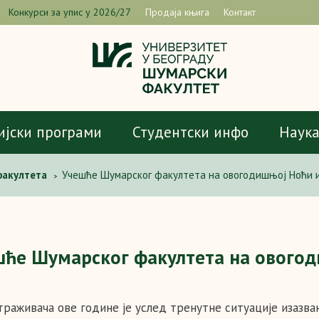
Конкурси за упис у 2026/27
Продаја књига
Контакт
ијски програми
Студентски инфо
Наук
факултета
Учешће Шумарског факултета на овогодишњој Ноћи 
>
шће Шумарског факултета на ового
траживача ове године је услед тренутне ситуације изазв