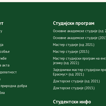
ет
Студијски програм
ту
Основне академске студије (од 2
Основне академске студије (2013
ја
Мастер студије (од 2021.)
особље
Мастер студије (2013.)
ужбе
Мастер студијски програм на ен
језику (од 2022.)
а акта
Заједнички мастер студијски пр
 делатност
Ерасмус+ (од 2021.)
а
Докторске студије (од 2021.)
 природна добра
Докторске студије (2013.)
бла
Студентски инфо