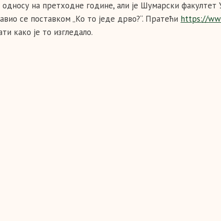
у односу на претходне године, али је Шумарски факултет 
авио се поставком „Ко то једе дрво?“. Пратећи
https://w
ти како је то изгледало.