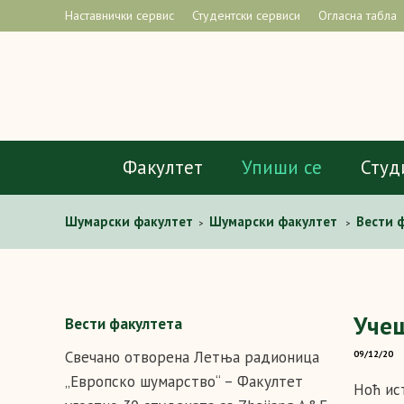
Наставнички сервис
Студентски сервиси
Огласна табла
Факултет
Упиши се
Студ
Шумарски факултет
Шумарски факултет
Вести 
>
>
Уче
Вести факултета
Свечано отворена Летња радионица
09/12/20
„Европско шумарство“ – Факултет
Ноћ ис