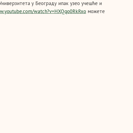
Универзитета у Београду ипак узео учешће и
ww.youtube.com/watch?v=HXQqo0RkRxo
можете