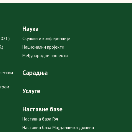
Наука
021.)
Скупови и конференције
.)
Национални пројекти
Међународни пројекти
Сарадња
глеском
ограм
Услуге
Наставне базе
Наставна база Гоч
Наставна база Мајданпечка домена