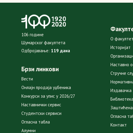
Факулт
106 године
О факулте
Шумарског факултета
Историјат
Одбројавање:
119 дана
Организаци
Наставно 
Брзи линкови
Стручне сл
Вести
Нормативн
Онлајн продаја уџбеника
Издавачка
Конкурси за упис у 2026/27
Библиотек
Наставнички сервис
Заштићена
Студентски сервиси
Огласна та
Огласна табла
Контакт
Алумни