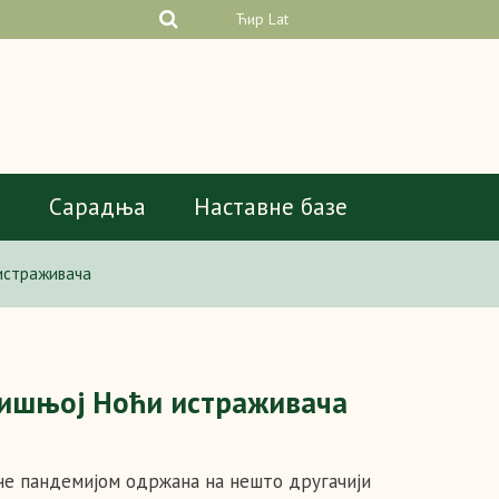
Ћир
Lat
а
Сарадња
Наставне базе
истраживача
дишњој Ноћи истраживача
ане пандемијом одржана на нешто другачији