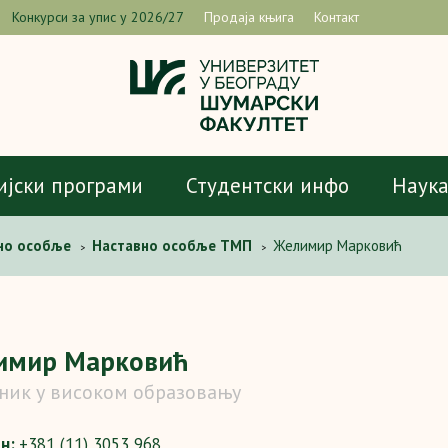
Конкурси за упис у 2026/27
Продаја књига
Контакт
ијски програми
Студентски инфо
Наук
но особље
Наставно особље ТМП
Желимир Марковић
>
>
имир Марковић
ник у високом образовању
он:
+381 (11) 3053 968