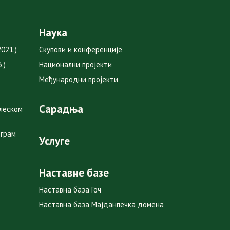
Наука
021.)
Скупови и конференције
.)
Национални пројекти
Међународни пројекти
Сарадња
глеском
ограм
Услуге
Наставне базе
Наставна база Гоч
Наставна база Мајданпечка домена