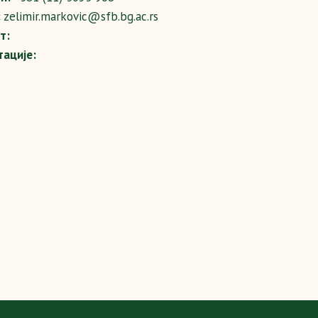
:
zelimir.markovic@sfb.bg.ac.rs
т:
тације: