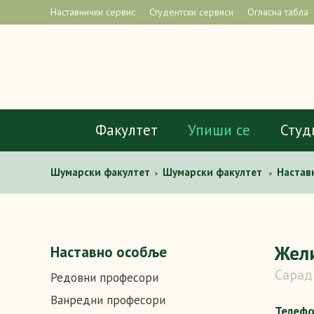
Наставнички сервис
Студентски сервиси
Огласна табла
Факултет
Упиши се
Студ
Шумарски факултет
Шумарски факултет
Настав
>
>
Жел
Наставно особље
Сарад
Редовни професори
Ванредни професори
Телеф