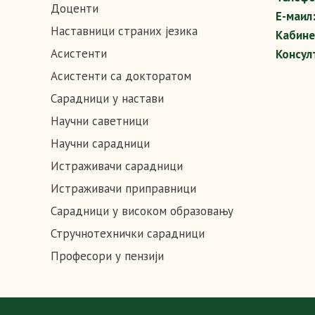
Доценти
Е-маил
Наставници страних језика
Кабине
Асистенти
Консул
Асистенти са докторатом
Сарадници у настави
Научни саветници
Научни сарадници
Истраживачи сарадници
Истраживачи приправници
Сарадници у високом образовању
Стручнотехнички сарадници
Професори у пензији