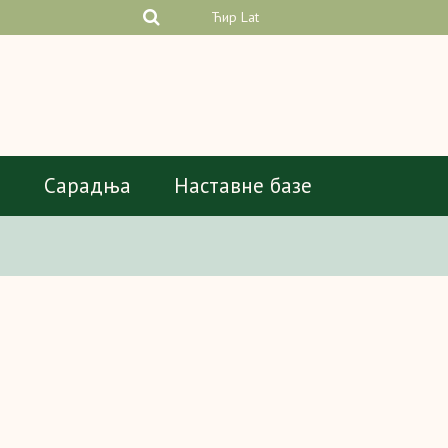
Ћир
Lat
а
Сарадња
Наставне базе