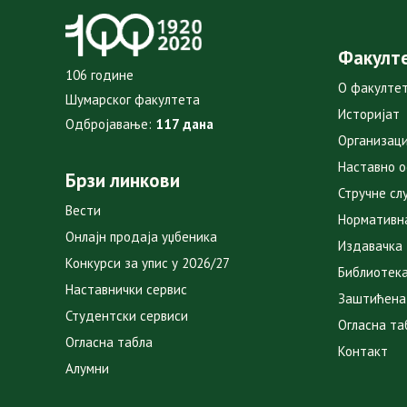
Факулт
106 године
О факулте
Шумарског факултета
Историјат
Одбројавање:
117 дана
Организаци
Наставно 
Брзи линкови
Стручне сл
Вести
Нормативн
Онлајн продаја уџбеника
Издавачка
Конкурси за упис у 2026/27
Библиотек
Наставнички сервис
Заштићена
Студентски сервиси
Огласна та
Огласна табла
Контакт
Алумни