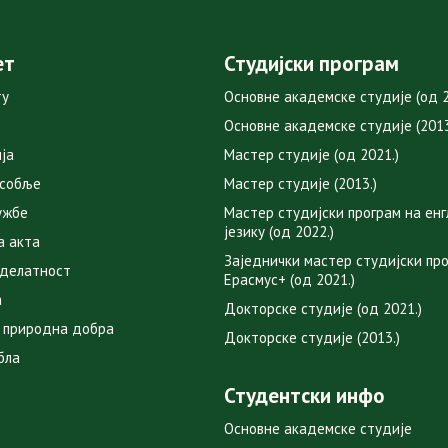
ет
Студијски програм
ту
Основне академске студије (од 2
Основне академске студије (2013
ја
Мастер студије (од 2021.)
особље
Мастер студије (2013.)
ужбе
Мастер студијски програм на ен
језику (од 2022.)
а акта
Заједнички мастер студијски пр
 делатност
Ерасмус+ (од 2021.)
а
Докторске студије (од 2021.)
 природна добра
Докторске студије (2013.)
бла
Студентски инфо
Основне академске студије