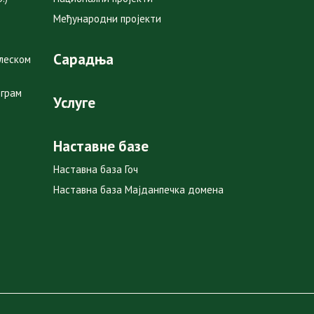
Међународни пројекти
Сарадња
глеском
ограм
Услуге
Наставне базе
Наставна база Гоч
Наставна база Мајданпечка домена