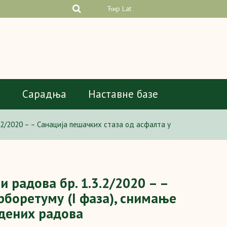
Ћир
Lat
а
Сарадња
Наставне базе
3.2/2020 – – Санација пешачких стаза од асфалта у
и радова бр. 1.3.2/2020 – –
рборетуму (I фаза), снимање
едених радова