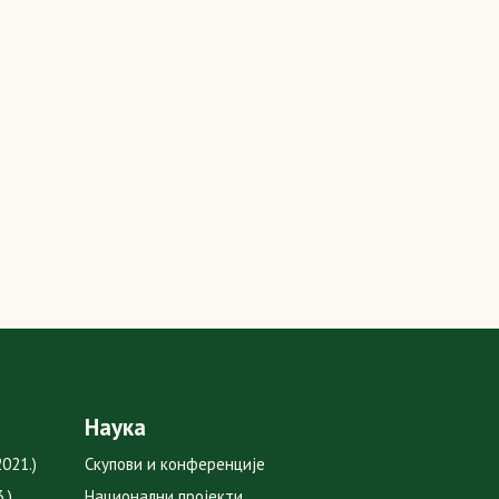
Наука
021.)
Скупови и конференције
.)
Национални пројекти