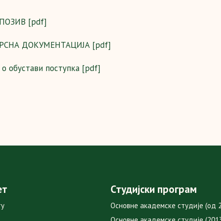
ПОЗИВ [pdf]
РСНА ДОКУМЕНТАЦИЈА [pdf]
 о обустави поступка [pdf]
ет
Студијски програм
ту
Основне академске студије (од 2
Основне академске студије (2013