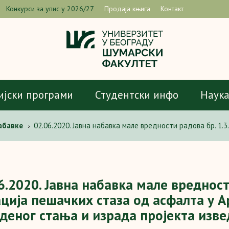
Конкурси за упис у 2026/27
Продаја књига
Контакт
ијски програми
Студентски инфо
Наук
абавке
02.06.2020. Јавна набавка мале вредности радова бр. 1.
>
да пројекта изведених радова
6.2020. Јавна набавка мале вредност
ција пешачких стаза од асфалта у А
деног стања и израда пројекта изв