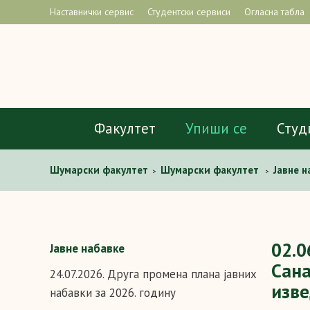
Наставнички сервис
Студентски сервиси
Огласна табла
Факултет
Упиши се
Студ
Шумарски факултет
Шумарски факултет
Јавне н
>
>
Арборетуму (I фаза), снимање изведеног стања и изра
02.0
Јавне набавке
Сана
24.07.2026. Друга промена плана јавних
изве
набавки за 2026. годину