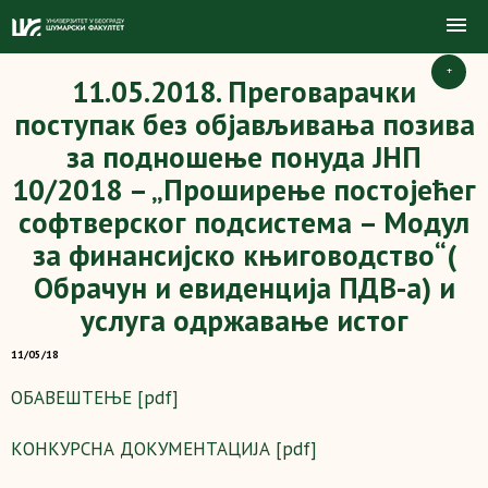
+
11.05.2018. Преговарачки
поступак без објављивања позива
за подношење понуда ЈНП
10/2018 – „Проширење постојећег
софтверског подсистема – Модул
за финансијско књиговодство“(
Обрачун и евиденција ПДВ-а) и
услуга одржавање истог
11/05/18
ОБАВЕШТЕЊЕ [pdf]
КОНКУРСНА ДОКУМЕНТАЦИЈА [pdf]