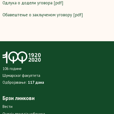
Одлука о додели уговора [pdf]
Обавештење о закљученом уговору [pdf]
106 године
Шумарског факултета
Одбројавање:
117 дана
Брзи линкови
Вести
Онлајн продаја уџбеника