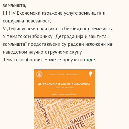
земљишта,
III i IV Економски изражене услуге земљишта и
социјална повезаност,
V Дефинисање политика за безбедност земљишта.
У тематском зборнику „Деградација и заштита
земљишта“ представљени су радови изложени на
наведеном научно-стручномк скупу.
Тематски зборник можете преузети
овде
.