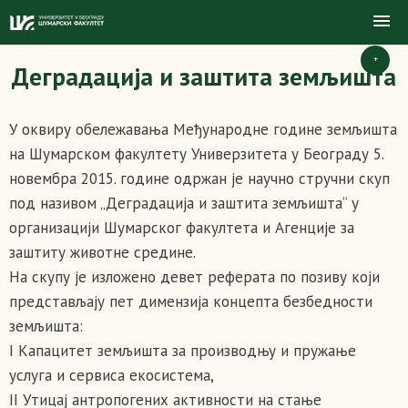
+
Деградација и заштита земљишта
У оквиру обележавања Међународне године земљишта
на Шумарском факултету Универзитета у Београду 5.
новембра 2015. године одржан је научно стручни скуп
под називом „Деградација и заштита земљишта“ у
организацији Шумарског факултета и Агенције за
заштиту животне средине.
На скупу је изложено девет реферата по позиву који
представљају пет димензија концепта безбедности
земљишта:
I Капацитет земљишта за производњу и пружање
услуга и сервиса екосистема,
II Утицај антропогених активности на стање