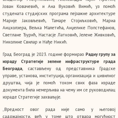
Јован Ковачевић, и Ана Вуковић Вимић, уз помоћ
студената студијских програма пејзажне архитектуре
Марије Јаковљевић, Тамаре Стојиљковић, Мариа
Аицхолзера, Вељка Малетића, Анџелике Попстефанов,
Светлане Ђурић, Настасје Латковић, Јелене Живковић,
Николине Свилар и Нађе Никић.
Град Београд је 2023. године формирао
Радну групу за
израду Стратегије зелене инфраструктуре града
Београда
, састављену од представника Градске
управе, установа, институција, организација и цивилног
друштва, чија је помоћ током свих фаза израде
документа била немерљива на чему им се руководилац
израде Стратегије захваљује.
„Вредност овог рада није само у његовој
садржајности, већ у томе што отвара могућност