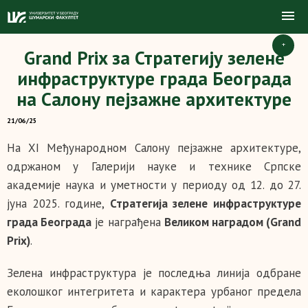
+
Grand Prix за Стратегију зелене
инфраструктуре града Београда
на Салону пејзажне архитектуре
21/06/25
На XI Међународном Салону пејзажне архитектуре,
одржаном у Галерији науке и технике Српске
академије наука и уметности у периоду од 12. до 27.
јуна 2025. године,
Стратегија зелене инфраструктуре
града Београда
је награђена
Великом наградом (
Grand
Prix
)
.
Зелена инфраструктура је последња линија одбране
еколошког интегритета и карактера урбаног предела