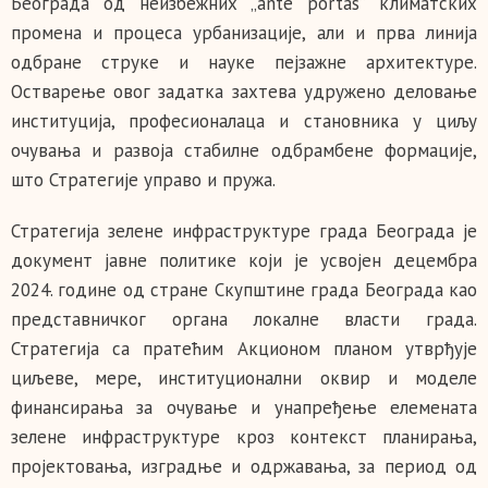
Београда од неизбежних „ante portas” климатских
промена и процеса урбанизације, али и прва линија
одбране струке и науке пејзажне архитектуре.
Остварење овог задатка захтева удружено деловање
институција, професионалаца и становника у циљу
очувања и развоја стабилне одбрамбене формације,
што Стратегије управо и пружа.
Стратегија зелене инфраструктуре града Београда је
документ јавне политике који је усвојен децембра
2024. године од стране Скупштине града Београда као
представничког органа локалне власти града.
Стратегија са пратећим Акционом планом утврђује
циљеве, мере, институционални оквир и моделе
финансирања за очување и унапређење елемената
зелене инфраструктуре кроз контекст планирања,
пројектовања, изградње и одржавања, за период од