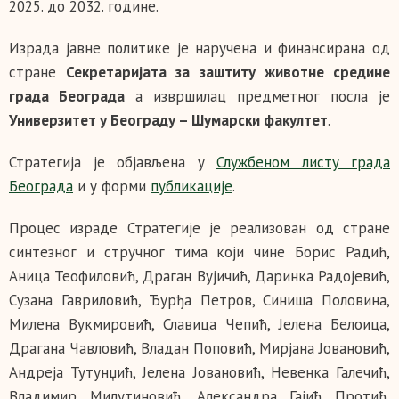
2025. до 2032. године.
Израда јавне политике је наручена и финансирана од
стране
Секретаријата за заштиту животне средине
града Београда
а извршилац предметног посла је
Универзитет у Београду – Шумарски факултет
.
Стратегија је објављена у
Службеном листу града
Београда
и у форми
публикације
.
Процес израде Стратегије је реализован од стране
синтезног и стручног тима који чине Борис Радић,
Аница Теофиловић, Драган Вујичић, Даринка Радојевић,
Сузана Гавриловић, Ђурђа Петров, Синиша Половина,
Милена Вукмировић, Славица Чепић, Јелена Белоица,
Драгана Чавловић, Владан Поповић, Мирјана Јовановић,
Андреја Тутунџић, Јелена Јовановић, Невенка Галечић,
Владимир Милутиновић, Александра Гајић Протић,