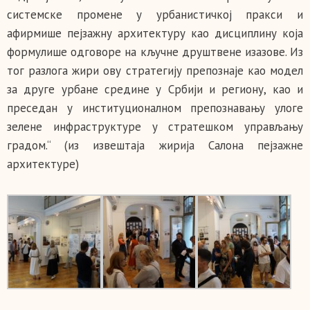
системске промене у урбанистичкој пракси и
афирмише пејзажну архитектуру као дисциплину која
формулише одговоре на кључне друштвене изазове. Из
тог разлога жири ову стратегију препознаје као модел
за друге урбане средине у Србији и региону, као и
преседан у институционалном препознавању улоге
зелене инфраструктуре у стратешком управљању
градом.“ (из извештаја жирија Салона пејзажне
архитектуре)