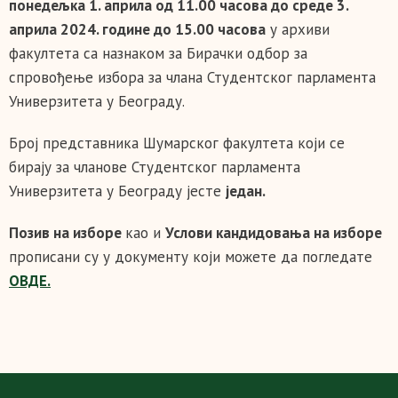
понедељка 1. априла од 11.00 часова до среде 3.
априла 2024. године до 15.00 часова
у архиви
факултета са назнаком за Бирачки одбор за
спровођење избора за члана Студентског парламента
Универзитета у Београду.
Број представника Шумарског факултета који се
бирају за чланове Студентског парламента
Универзитета у Београду јесте
један.
Позив на изборе
као и
Услови кандидовања на изборе
прописани су у документу који можете да погледате
ОВДЕ.