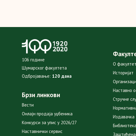
Факулт
106 године
О факулте
Шумарског факултета
Историјат
Одбројавање:
120 дана
Организаци
Наставно 
Брзи линкови
Стручне сл
Вести
Нормативн
Онлајн продаја уџбеника
Издавачка
Конкурси за упис у 2026/27
Библиотек
Наставнички сервис
Заштићена