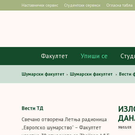
Наставнички сервис
Студентски сервиси
Огласна табла
Факултет
Упиши се
Студ
Шумарски факултет
Шумарски факултет
Вести 
>
>
ФАКУЛТЕТА
ИЗЛ
Вести ТД
ДАН
Свечано отворена Летња радионица
„Европско шумарство“ – Факултет
30/11/23