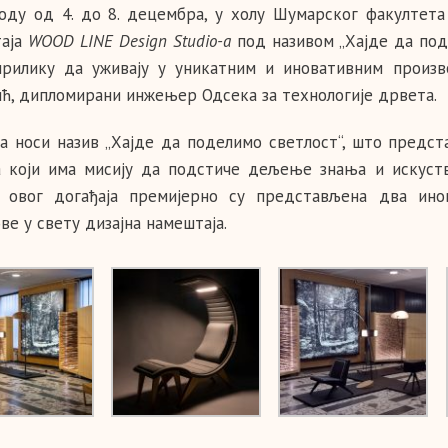
оду од 4. до 8. децембра, у холу Шумарског факултета
аја
WOOD LINE Design Studio-a
под називом „Хајде да под
прилику да уживају у уникатним и иновативним произв
ић, дипломирани инжењер Одсека за технологије дрвета.
а носи назив „Хајде да поделимо светлост“, што предс
а који има мисију да подстиче дељење знања и искуст
 овог догађаја премијерно су представљена два ино
ве у свету дизајна намештаја.