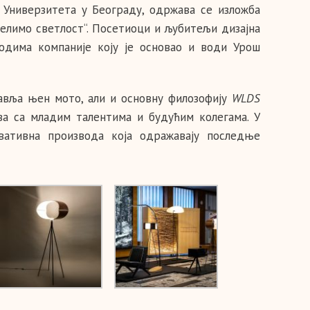
 Универзитета у Београду, одржава се изложба
елимо светлост“. Посетиоци и љубитељи дизајна
одима компаније коју је основао и води Урош
тавља њен мото, али и основну филозофију
WLDS
ва са младим талентима и будућим колегама. У
вативна производа која одражавају последње