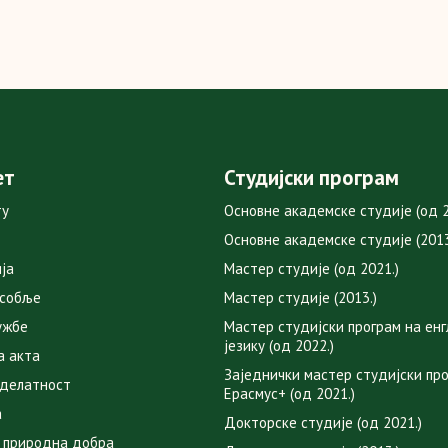
ет
Студијски програм
ту
Основне академске студије (од 2
Основне академске студије (2013
ја
Мастер студије (од 2021.)
особље
Мастер студије (2013.)
ужбе
Мастер студијски програм на ен
језику (од 2022.)
а акта
Заједнички мастер студијски пр
 делатност
Ерасмус+ (од 2021.)
а
Докторске студије (од 2021.)
 природна добра