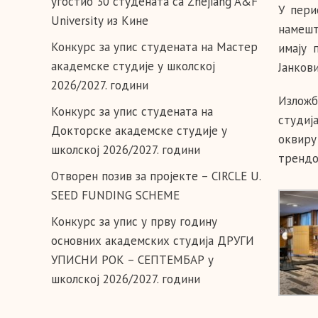
угостио 30 студената са Zhejiang A&F
У пери
University из Кине
намешт
Конкурс за упис студената на Мастер
имају 
академске студије у школској
Јанков
2026/2027. години
Изложб
Конкурс за упис студената на
студиј
Докторске академске студије у
оквиру
школској 2026/2027. години
трендо
Отворен позив за пројекте – CIRCLE U.
SEED FUNDING SCHEME
Конкурс за упис у прву годину
основних академских студија ДРУГИ
УПИСНИ РОК – СЕПТЕМБАР у
школској 2026/2027. години