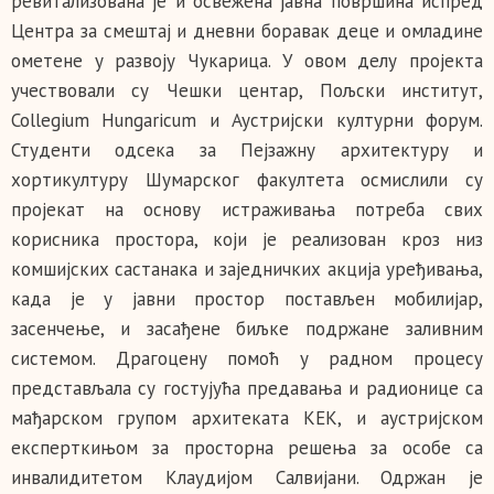
ревитализована је и освежена јавна површина испред
Центра за смештај и дневни боравак деце и омладине
ометене у развоју Чукарица. У овом делу пројекта
учествовали су Чешки центар, Пољски институт,
Collegium Hungaricum и Аустријски културни форум.
Студенти одсека за Пејзажну архитектуру и
хортикултуру Шумарског факултета осмислили су
пројекат на основу истраживања потреба свих
корисника простора, који је реализован кроз низ
комшијских састанака и заједничких акција уређивања,
када је у јавни простор постављен мобилијар,
засенчење, и засађене биљке подржане заливним
системом. Драгоцену помоћ у радном процесу
представљала су гостујућа предавања и радионице са
мађарском групом архитеката КЕК, и аустријском
експерткињом за просторна решења за особе са
инвалидитетом Клаудијом Салвијани. Одржан је