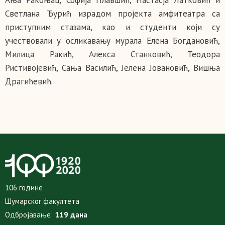
Светлана Ђурић израдом пројекта амфитеатра са
приступним стазама, као и студенти који су
учествовали у осликавању мурала Елена Богдановић,
Милица Ракић, Алекса Станковић, Теодора
Ристивојевић, Сања Василић, Јелена Јовановић, Вишња
Драгићевић.
106 године
Шумарског факултета
Одбројавање:
119 дана