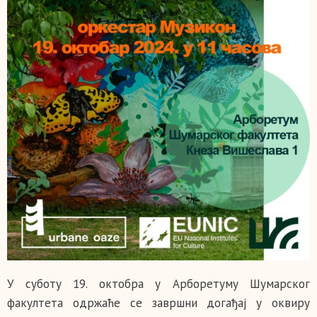
У суботу 19. октобра у Арборетуму Шумарског
факултета одржаће се завршни догађај у оквиру