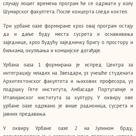
случају лошег времена програм ће се одржати у холу
Шумарског факултета. После концерта следи коктел.
Три урбане оазе формиране кроз овај програм остају
да и даље буду места сусрета и оснаживања
заједнице, кроз будућу заједничку бригу о простору и
биљкама, окупљања и комшијске догађаје.
Урбана оаза 1 формирана је испред Центра за
интеграцију младих на Звездари, уз учешће студената
Архитектонског факултета и њихових професора, уз
подршку Гете института, Амбасаде Португалије и
Италијанског института за културу. У оквиру ове
урбане оазе одржано је више радионица, сусрета и
јавних предавања.
У оквиру Урбане оазе 2 на Јулином брду,