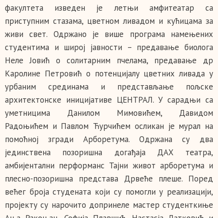
факултета изведен је летњи амфитеатар са
приступним стазама, цветном ливадом и кућицама за
живи свет. Одржано је више програма намењених
студентима и широј јавности – предавање биолога
Неле Јовић о солитарним пчелама, предавање др
Каролине Петровић о потенцијалу цветних ливада у
урбаним срединама и представљање пољске
архитектонске иницијативе ЦЕНТРАЛ. У сарадњи са
уметницима Данилом Мимовићем, Давидом
Радоњићем и Павлом Ћурчићем осликан је мурал на
помоћној згради Арборетума. Oдржана су два
јединствена позоришна догађаја ДАХ театра,
амбијентални перформанс Тајни живот арборетума и
плесно-позоришна представа Дрвеће плеше. Поред
већег броја студената који су помогли у реализацији,
пројекту су нарочито допринеле мастер студенткиње
Ања Ракоњац, Софија Плавшић, Настасја Латковић и