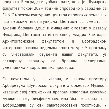
пројекта Београдске урбане оазе, који је Шумарски
факултет током 2024. године спроводио у сарадњи са
EUNIC мрежом културних центара европских земаља, и
партнерским институцијама Центром за смештај и
дневни боравак деце и омладине ометене у развоју
Чукарица, Центром за интеграцију младих Звездара,
Архитектонским факултетом и Београдском
интернационалном недељом архитектуре. У програму
су учествовали студенти нашег факултета, уз
остварену сарадњу са бројним експертима,
уметницима и корисницима простора.
Са почетком у 11 часова, у јавном простору
Арборетума Шумарског факултета оркестар Музикон
извешће свој специфични програм извођења класичне
музике на неуобичајеним местима. Улаз је слободан, и
добродошли су сви заинтересовани посетиоци. У