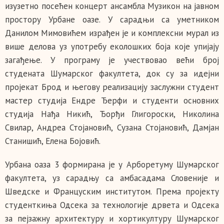
изузетно посећен концерт ансамбла Музикон на јавном
простору Урбане оазе. У сарадњи са уметником
Данилом Мимовићем израђен је и комплексни мурал из
више делова уз употребу еколошких боја које упијају
загађење. У програму је учествовао већи број
студената Шумарског факултета, док су за идејни
пројекат Брод и његову реализацију заслужни студент
мастер студија Ендре Ђерфи и студенти основних
студија Нађа Никић, Ђорђи Глигороски, Николина
Свилар, Андреа Стојановић, Сузана Стојановић, Дамјан
Станишић, Елена Бојовић.
Урбана оаза 3 формирана је у Арборетуму Шумарског
факултета, уз сарадњу са амбасадама Словеније и
Шведске и Француским институтом. Према пројекту
студенткиња Одсека за технологије дрвета и Одсека
за пејзажну архитектуру и хортикултуру Шумарског