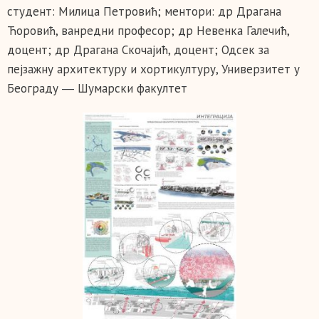
студент: Милица Петровић; ментори: др Драгана
Ћоровић, ванредни професор; др Невенка Галечић,
доцент; др Драгана Скочајић, доцент; Одсек за
пејзажну архитектуру и хортикултуру, Универзитет у
Београду ― Шумарски факултет