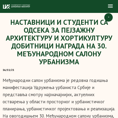
+
НAСТАВНИЦИ И СТУДЕНТИ СА
ОДСЕКА ЗА ПЕЈЗАЖНУ
АРХИТЕКТУРУ И ХОРТИКУЛТУРУ
ДОБИТНИЦИ НАГРАДА НА 30.
МЕЂУНАРОДНОМ САЛОНУ
УРБАНИЗМА
16/11/21
Међународни салон урбанизма је редовна годишња
манифестација Удружења урбаниста Србије и
представља смотру најзначајнијих, актуелних
остварења у области просторног и урбанистичког
планирања, урбанистичког пројектовања и реализација.
На овогодишњем 30. Mеђународном салону урбанизма,