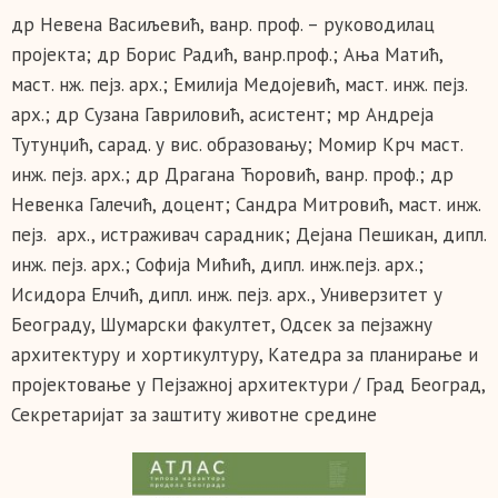
др Невена Васиљевић, ванр. проф. – руководилац
пројекта; др Борис Радић, ванр.проф.; Ања Матић,
маст. нж. пејз. арх.; Емилија Медојевић, маст. инж. пејз.
арх.; др Сузана Гавриловић, асистент; мр Андреја
Тутунџић, сарад. у вис. образовању; Момир Крч маст.
инж. пејз. арх.; др Драгана Ћоровић, ванр. проф.; др
Невенка Галечић, доцент; Сандра Митровић, маст. инж.
пејз. арх., истраживач сарадник; Дејана Пешикан, дипл.
инж. пејз. арх.; Софија Мићић, дипл. инж.пејз. арх.;
Исидора Елчић, дипл. инж. пејз. арх., Универзитет у
Београду, Шумарски факултет, Одсек за пејзажну
архитектуру и хортикултуру, Катедра за планирање и
пројектовање у Пејзажној архитектури / Град Београд,
Секретаријат за заштиту животне средине