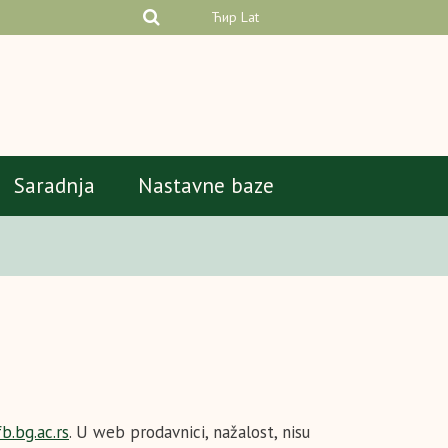
Ћир
Lat
Saradnja
Nastavne baze
fb.bg.ac.rs
. U web prodavnici, nažalost, nisu