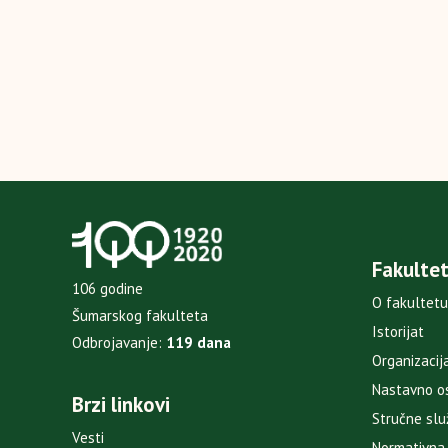
Fakulte
106 godine
O fakultetu
Šumarskog fakulteta
Istorijat
Odbrojavanje:
119 dana
Organizacij
Nastavno o
Brzi linkovi
Stručne sl
Vesti
Normativna