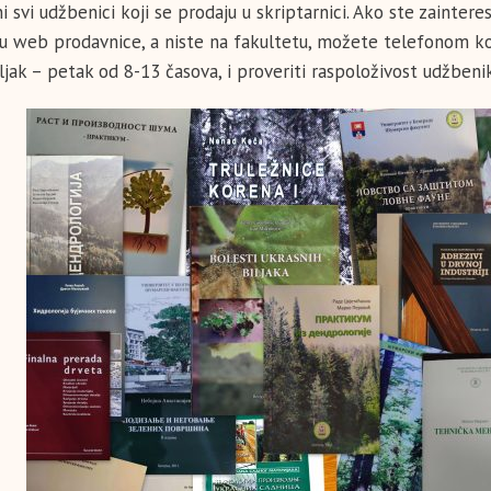
i svi udžbenici koji se prodaju u skriptarnici. Ako ste zainter
u web prodavnice, a niste na fakultetu, možete telefonom ko
jak – petak od 8-13 časova, i proveriti raspoloživost udžbenika