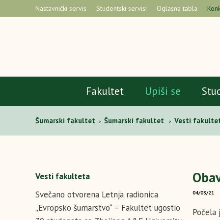
Nastavnički servis
Studentski servisi
Oglasna tabla
Konk
Fakultet
Upiši se
Stu
Šumarski fakultet
Šumarski fakultet
Vesti fakulte
>
>
Obav
Vesti fakulteta
Svečano otvorena Letnja radionica
04/03/21
„Evropsko šumarstvo“ – Fakultet ugostio
Počela 