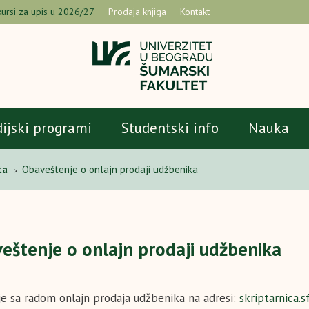
ursi za upis u 2026/27
Prodaja knjiga
Kontakt
dijski programi
Studentski info
Nauka
ta
Obaveštenje o onlajn prodaji udžbenika
>
eštenje o onlajn prodaji udžbenika
je sa radom onlajn prodaja udžbenika na adresi:
skriptarnica.s