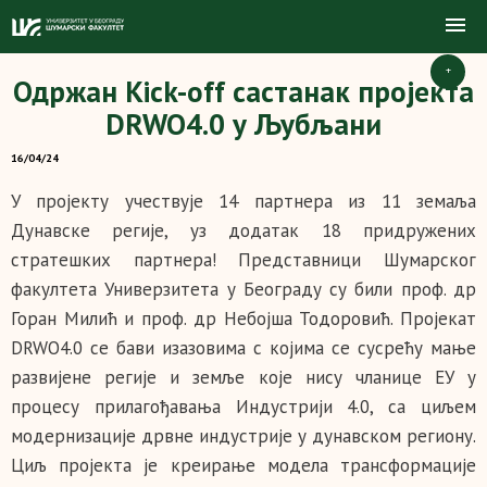
+
Одржан Kick-off састанак пројекта
DRWO4.0 у Љубљани
16/04/24
У пројекту учествује 14 партнера из 11 земаља
Дунавске регије, уз додатак 18 придружених
стратешких партнера! Представници Шумарског
факултета Универзитета у Београду су били проф. др
Горан Милић и проф. др Небојша Тодоровић. Пројекат
DRWO4.0 се бави изазовима с којима се сусрећу мање
развијене регије и земље које нису чланице ЕУ у
процесу прилагођавања Индустрији 4.0, са циљем
модернизације дрвне индустрије у дунавском региону.
Циљ пројекта је креирање модела трансформације