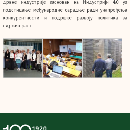
дрвне индустрије заснован на Индустрији 4.0 уз
подстицање међународне сарадње ради унапређења
конкурентности и подршке развоју политика за
одржив раст.