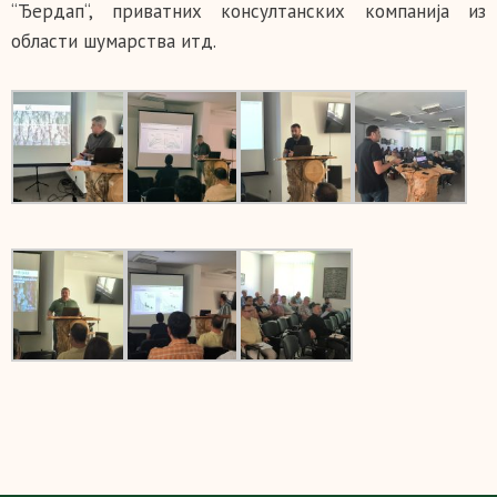
“Ђердап“, приватних консултанских компанија из
области шумарства итд.