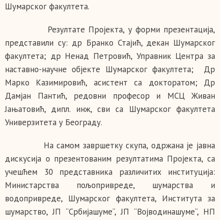
Шумарског факултета.
Резултате Пројекта, у форми презентација,
представили су: др Бранко Стајић, декан Шумарског
факултета; др Ненад Петровић, Управник Центра за
наставно-научне објекте Шумарског факултета; Др
Марко Казимировић, асистент са докторатом; Др
Дамјан Пантић, редовни професор и МСЦ Живан
Јањатовић, дипл. инж, сви са Шумарског факултета
Универзитета у Београду.
На самом завршетку скупа, одржана је јавна
дискусија о презентованим резултатима Пројекта, са
учешћем 30 представника различитих институција:
Министарства пољопривреде, шумарства и
водопривреде, Шумарског факултета, Института за
шумарство, ЈП “Србијашуме“, ЈП “Војводинашуме“, НП