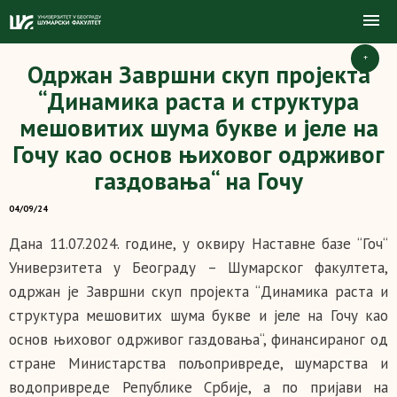
+
Одржан Завршни скуп пројекта
“Динамика раста и структура
мешовитих шума букве и јеле на
Гочу као основ њиховог одрживог
газдовања“ на Гочу
04/09/24
Дана 11.07.2024. године, у оквиру Наставне базе “Гоч“
Универзитета у Београду – Шумарског факултета,
одржан је Завршни скуп пројекта “Динамика раста и
структура мешовитих шума букве и јеле на Гочу као
основ њиховог одрживог газдовања“, финансираног од
стране Министарства пољопривреде, шумарства и
водопривреде Републике Србије, а по пријави на