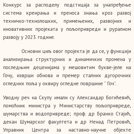
Конкурс за расподелу подстицаја за унапређење
система креирања и преноса знања кроз развој
техничко-технолошких, примењених, развојних и
иновативних пројеката у пољопривреди и руралном
развоју у 2023. године.
Основни циљ овог пројекта је да се, у функцији
анализирања структурних и динамичких промена у
последњим деценијама у мешовитим букве-јеле на
Гочу, изврши обнова и премер сталних дугорочних
огледних поља у оквиру огледне површине ’’ Гоч’’.
Уводну реч на Скупу имали су Александар Богићевић,
помоћник министра у Министарству пољопривреде,
шумарства и водопривреде; проф. др Бранко Стајић,
декан Шумарског факултета и др Ненад Петровић,
Управник Центра за наставно-научне објекте