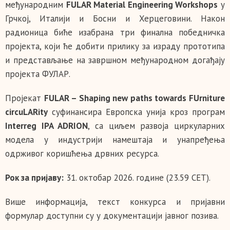
међународним
FULAR Material Engineering Workshops
у
Грчкој, Италији и Босни и Херцеговини. Након
радионица биће изабрана три финална победничка
пројекта, који ће добити прилику за израду прототипа
и представљање на завршном међународном догађају
пројекта ФУЛАР.
Пројекат
FULAR – Shaping new paths towards FUrniture
circuLARity
суфинансира Европска унија кроз програм
Interreg IPA ADRION
, са циљем развоја циркуларних
модела у индустрији намештаја и унапређења
одрживог коришћења дрвних ресурса.
Рок за пријаву:
31. октобар 2026. године (23.59 CET).
Више информација, текст конкурса и пријавни
формулар доступни су у документацији јавног позива.