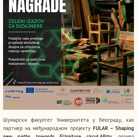
Шумарски факултет Универзитета у Београду, као
партнер на међународном пројекту
FULAR – Shaping
new paths towards FUrniture circuLARity
, pозива