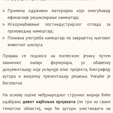
Примена одрживих материјала који омогућавају
ефикасније рециклирање намештаја;
Искоришћавање постиндустријског отпада за
производњу намештаја;
Поновна употреба намештаја по завршетку његовог
животног циклуса.
Пријава се подноси на енглеском језику путем
званичног онлајн формулара, уз обавезну
документацију која укључује опис пројекта, биографију
аутора и визуелну презентацију решења. Учешће је
бесплатно.
На основу оцене међународног стручног жирија биће
одабрано
девет најбољих пројеката
(по три из сваке
тематске области), чији ће аутори учествовати на