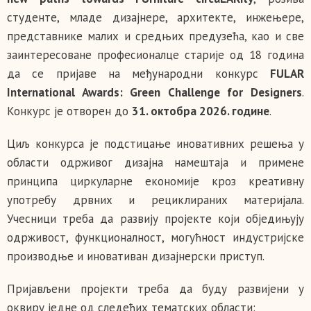
студенте, младе дизајнере, архитекте, инжењере,
представнике малих и средњих предузећа, као и све
заинтересоване професионалце старије од 18 година
да се пријаве на међународни конкурс
FULAR
International Awards: Green Challenge for Designers
.
Конкурс је отворен до
31. октобра 2026. године
.
Циљ конкурса је подстицање иновативних решења у
области одрживог дизајна намештаја и примене
принципа циркуларне економије кроз креативну
употребу дрвних и рециклираних материјала.
Учесници треба да развију пројекте који обједињују
одрживост, функционалност, могућност индустријске
производње и иновативан дизајнерски приступ.
Пријављени пројекти треба да буду развијени у
оквиру једне од следећих тематских области: