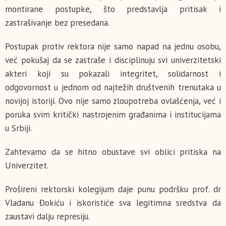
montirane postupke, što predstavlja pritisak i
zastrašivanje bez presedana.
Postupak protiv rektora nije samo napad na jednu osobu,
već pokušaj da se zastraše i disciplinuju svi univerzitetski
akteri koji su pokazali integritet, solidarnost i
odgovornost u jednom od najtežih društvenih trenutaka u
novijoj istoriji. Ovo nije samo zloupotreba ovlašćenja, već i
poruka svim kritički nastrojenim građanima i institucijama
u Srbiji.
Zahtevamo da se hitno obustave svi oblici pritiska na
Univerzitet.
Prošireni rektorski kolegijum daje punu podršku prof. dr
Vladanu Đokiću i iskoristiće sva legitimna sredstva da
zaustavi dalju represiju.