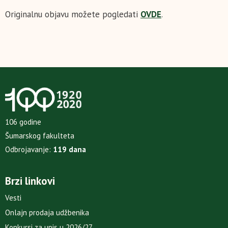
Originalnu objavu možete pogledati
OVDE
.
106 godine
Šumarskog fakulteta
Odbrojavanje:
119 dana
Brzi linkovi
Vesti
Onlajn prodaja udžbenika
Konkursi za upis u 2026/27