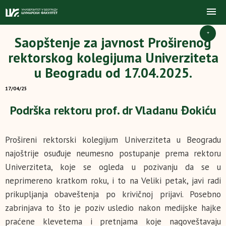
+
Saopštenje za javnost Proširenog
rektorskog kolegijuma Univerziteta
u Beogradu od 17.04.2025.
17/04/25
Podrška rektoru prof. dr Vladanu Đokiću
Prošireni rektorski kolegijum Univerziteta u Beogradu
najoštrije osuđuje neumesno postupanje prema rektoru
Univerziteta, koje se ogleda u pozivanju da se u
neprimereno kratkom roku, i to na Veliki petak, javi radi
prikupljanja obaveštenja po krivičnoj prijavi. Posebno
zabrinjava to što je poziv usledio nakon medijske hajke
praćene klevetema i pretnjama koje nagoveštavaju