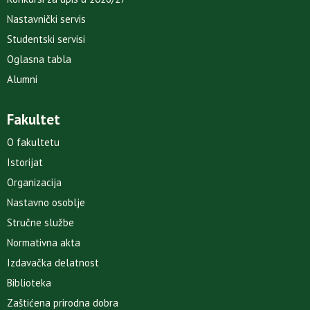
Nastavnički servis
Studentski servisi
Oglasna tabla
Alumni
Fakultet
O fakultetu
Istorijat
Organizacija
Nastavno osoblje
Stručne službe
Normativna akta
Izdavačka delatnost
Biblioteka
Zaštićena prirodna dobra