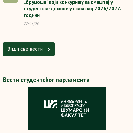
„бруцоше“ који конкуришу за смештај у
студентске домове у школској 2026/2027.
години
22/07/26
Види све вести
Вести студентсkoг парламента