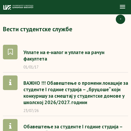
+
Вести студентске службе
Уплате на е-налог и уплате на рачун
факултета
01/01/17
ВАЖНО !!! Обавештење о промени локације за
студенте I године студија – „бруцоше“ који
конкуришу за смештај у студентске домове у
школској 2026/2027. години
23/07/26
Обавештење за студенте I године студија –