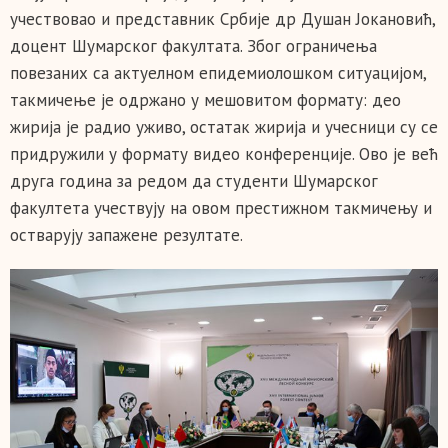
учествовао и представник Србије др Душан Јокановић,
доцент Шумарског факултата. Због ограничења
повезаних са актуелном епидемиолошком ситуацијом,
такмичење је одржано у мешовитом формату: део
жирија је радио уживо, остатак жирија и учесници су се
придружили у формату видео конференције. Ово је већ
друга година за редом да студенти Шумарског
факултета учествују на овом престижном такмичењу и
остварују запажене резултате.