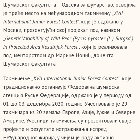
Шумарског факултета – Одсека за шумарство, освојила
је треће место на међународном такмичењу „
XVII
International Junior Forest Contest
”, које је одржано у
Москви, презентујући свој пројекат под називом
„
Genetic Variability of Wild Pear (Pyrus pyraster (L.) Burgsd.)
in Protected Area Kosutnjak Forest
”, који је реализовала
под менторством др Марине Нонић, доцентa
Шумарског факултата.
Такмичење „
XVII International Junior Forest Contest
”
,
које
традиционално организује Федерална шумарска
агенција Руске Федерације, одржано је у периоду од
01. до 03. децембра 2020. године. Учествовало је 29
такмичара из 20 земаља Европе, Азије, Јужне и Северне
Америке. Учесници такмичења су презентовали своје
пројекте и резултате истраживања испред
међународног жирија, у чијем је раду активно