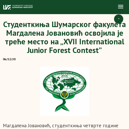
+
Студенткиња Шумарског факулета
Магдалена Јовановић освојила је
треће место на „XVII International
Junior Forest Contest”
06/12/20
Магдалена Јовановић, студенткиња четврте године