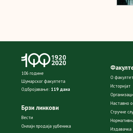
Факулт
106 године
О факулте
Шумарског факултета
Историјат
Одбројавање:
119 дана
Организаци
Наставно 
Брзи линкови
Стручне сл
Вести
Нормативн
Онлајн продаја уџбеника
Издавачка