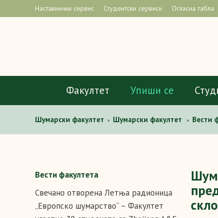
Наставнички сервис
Студентски сервиси
Огласна табла
Факултет
Упиши се
Студ
Шумарски факултет
Шумарски факултет
Вести 
>
>
центру у четвртак, 9. марта, у склопу Циклуса предста
Шума
Вести факултета
пред
Свечано отворена Летња радионица
скло
„Европско шумарство“ – Факултет