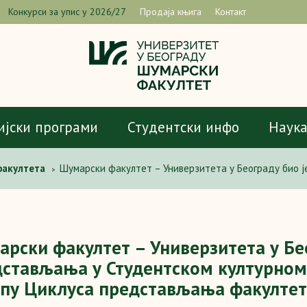
Конкурси за упис у 2026/27
Продаја књига
Контакт
ијски програми
Студентски инфо
Наук
факултета
Шумарски факултет – Универзитета у Београду био 
>
вљања факултета.
рски факултет – Универзитета у Бе
стављања у Студентском културном ц
пу Циклуса представљања факултет