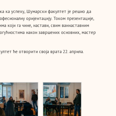
ака ка успеху, Шумарски факултет је решио да
рофесионалну оријентацију. Током презентације,
ма који га чине, настави, свим ваннаставним
могућностима након завршених основних, мастер
ултет ће отворити своја врата 22. априла.