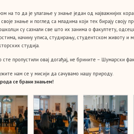
ром на то да је улагање у знање један од најважнијих кор
 своје знање и поглед са младима који тек бирају своју п
школци су сазнали све што их занима о факултету, одсеци
остима, начину уписа, студирању, студентском животу и 
кторских студија.
о сте пропустили овај догађај, не брините – Шумарски фак
жите нам се у мисији да сачувамо нашу природу.
ирода се брани знањем!