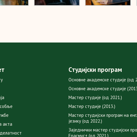
ет
Студијски програм
ту
Основне академске студије (од 2
Основне академске студије (2013
ја
Мастер студије (од 2021.)
особље
Мастер студије (2013.)
ужбе
Мастер студијски програм на ен
језику (од 2022.)
а акта
Заједнички мастер студијски пр
 делатност
Ерасмус+ (од 2021.)