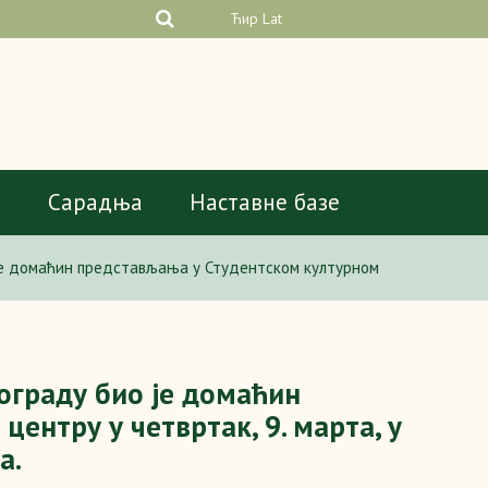
Ћир
Lat
а
Сарадња
Наставне базе
је домаћин представљања у Студентском културном
ограду био је домаћин
ентру у четвртак, 9. марта, у
а.