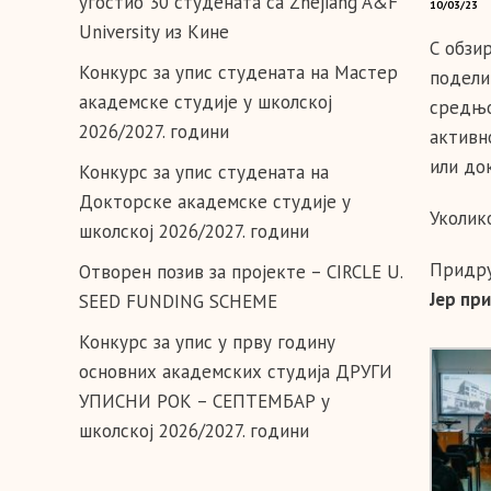
угостио 30 студената са Zhejiang A&F
10/03/23
University из Кине
С обзи
Конкурс за упис студената на Мастер
подели
академске студије у школској
средњо
2026/2027. години
активн
или до
Конкурс за упис студената на
Докторске академске студије у
Уколик
школској 2026/2027. години
Придру
Отворен позив за пројекте – CIRCLE U.
Јер пр
SEED FUNDING SCHEME
Конкурс за упис у прву годину
основних академских студија ДРУГИ
УПИСНИ РОК – СЕПТЕМБАР у
школској 2026/2027. години