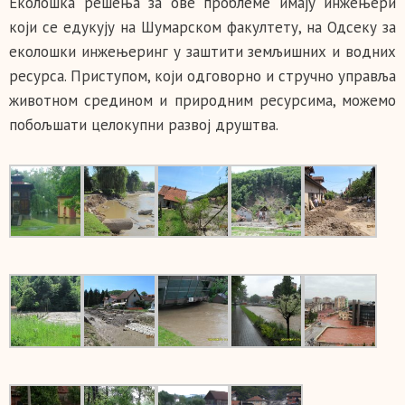
Еколошка решења за ове проблеме имају инжењери
који се едукују на Шумарском факултету, на Одсеку за
еколошки инжењеринг у заштити земљишних и водних
ресурса. Приступом, који одговорно и стручно управља
животном средином и природним ресурсима, можемо
побољшати целокупни развој друштва.