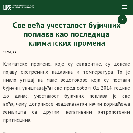
+
Све већа учесталост бујичних
поплава као последица
климатских промена
23/06/23
Климатске промене, које су евидентне, су донеле
појаву екстремних падавина и температура. То је
имало утицај на мале водотокове који су постали
бујични, уништавајући све пред собом. Од 2014. године
до данас, учесталост бујичних поплава је све
већа, чему доприносе неадеквантан начин коришћења
земљишта са другим негативним антропогеним
притисцима.