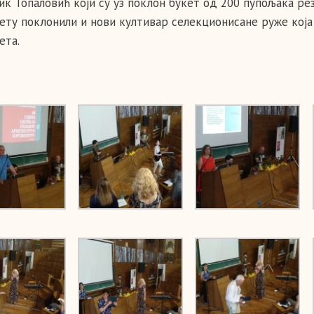
ик Топаловић који су уз поклон букет од 200 пупољака рез
ету поклонили и нови култивар селекционисане руже која 
ета.