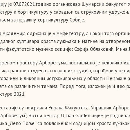
ију је 07.07.2021.године организовао Шумарски факултет У
ктуру и хортикултуру у сарадњи са струковним удружењи
њем за пејзажну хортикултуру Србије.
а Академија одржана је у Амфитеатру, а након тога орган
далног култивара храста лужњака и матине на отвореном
ти факултетске музичке секције: Софија Облаковић, Мина Ј
ореном простору Арборетумa, постављено је неколико изл
тила радове студената основних студија, израђене у окви
товањем и ликовним истраживањима у области Пејзажне а
ата са различитим темама. Поред тога, изложен је и део 
ктуре 2021.
стације су подржали Управа Факултета, Управник Арборе
„Арборетум“, Вртни центар Urban Garden чијим је садницам
ика „Лепо Поље“ са поклоњеном садницом храста лужњак