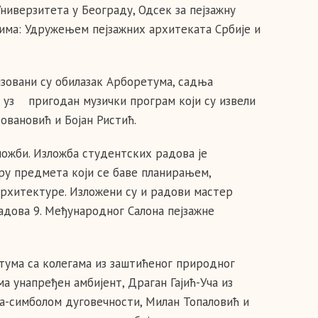
ниверзитета у Београду, Одсек за пејзажну
ма: Удружењем пејзажних архитеката Србије и
изовани су обилазак Арборетума, садња
 уз пригодан музички програм који су извели
овановић и Бојан Ристић.
ожби. Изложба студентских радова је
ру предмета који се баве планирањем,
рхитектуре. Изложени су и радови мастер
радова 9. Међународног Салона пејзажне
тума са колегама из заштићеног природног
а унапређен амбијент, Драган Гајић-Уча из
а-симболом дуговечности, Милан Топаловић и