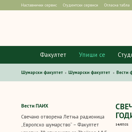
Наставнички сервис
Студентски сервиси
Огласна табла
Факултет
Упиши се
Студ
Шумарски факултет
Шумарски факултет
Вести 
>
>
ПЕЈЗАЖНУ АРХИТЕКТУРУ И ХОРТИКУЛТУРУ
СВЕ
Вести ПАИХ
ГОД
Свечано отворена Летња радионица
„Европско шумарство“ – Факултет
14/07/21