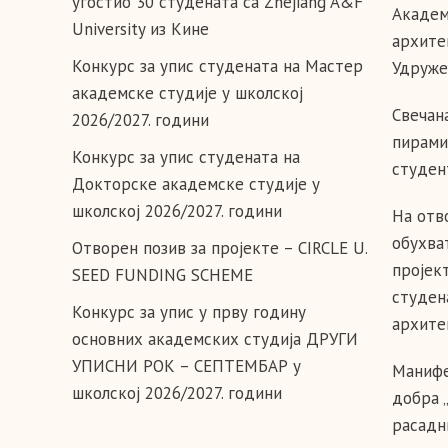
угостио 30 студената са Zhejiang A&F
Академ
University из Кине
архите
Конкурс за упис студената на Мастер
Удруже
академске студије у школској
Свечан
2026/2027. години
пирами
Конкурс за упис студената на
студен
Докторске академске студије у
школској 2026/2027. години
На отв
обухва
Отворен позив за пројекте – CIRCLE U.
пројек
SEED FUNDING SCHEME
студен
Конкурс за упис у прву годину
архите
основних академских студија ДРУГИ
УПИСНИ РОК – СЕПТЕМБАР у
Манифе
школској 2026/2027. години
добра 
расадн