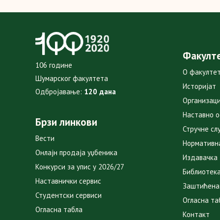
Факулт
106 године
О факулте
Шумарског факултета
Историјат
Одбројавање:
120 дана
Организаци
Наставно 
Брзи линкови
Стручне сл
Вести
Нормативн
Онлајн продаја уџбеника
Издавачка
Конкурси за упис у 2026/27
Библиотек
Наставнички сервис
Заштићена
Студентски сервиси
Огласна та
Огласна табла
Контакт