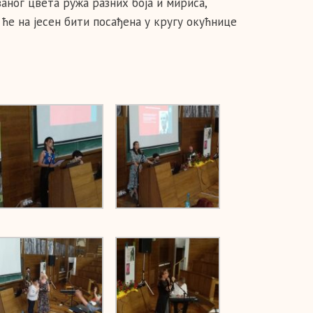
аног цвета ружа разних боја и мириса,
ће на јесен бити посађена у кругу окућнице