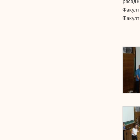
расадн
Факулт
Факулт