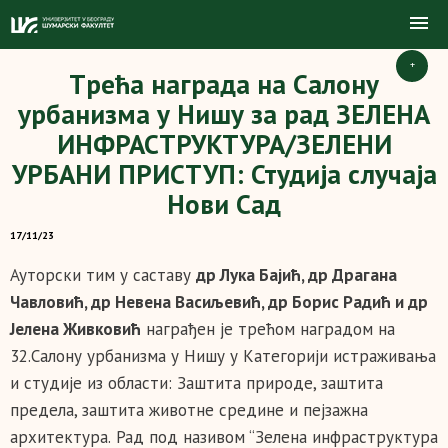
+
Tрећа награда на Салону
урбанизма у Нишу за рад ЗЕЛЕНА
ИНФРАСТРУКТУРА/ЗЕЛЕНИ
УРБАНИ ПРИСТУП: Студија случаја
Нови Сад
17/11/23
Ауторски тим у саставу
др Лук
а
Бајић
, др
Драган
а
Чавловић, др Невен
а
Васиљевић, др Борис Радић
и
др
Јелен
а
Живковић
награђен је трећом наградом
на
32.Салону урбанизма у Нишу у
К
атегорији истраживања
и студије из области:
З
аштит
а
природе, заштит
а
предела, заштит
а
животне средине и пејзажн
а
архитектур
а
.
Рад под називом “Зелена инфраструктура