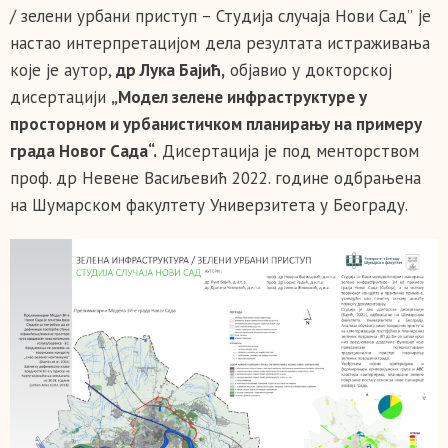
/
зелени урбани приступ
–
Студија случаја Нови Сад”
је
настао интерпретацијом дела резултата
истраживања
које је аутор,
др Лука Бајић,
објавио у докторској
дисертациј
и
„Модел зелене инфраструктуре у
просторном и урбанистичком планирању на примеру
града Новог Сада“.
Дисертација је под менторством
проф. др Невене Васиљевић 2022. године одбрањена
на Шумарском факултету Универзитета у Београду.