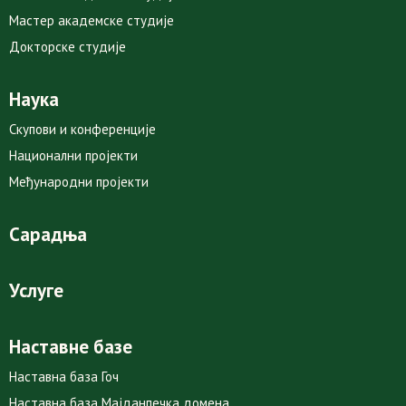
Мастер академске студије
Докторске студије
Наука
Скупови и конференције
Национални пројекти
Међународни пројекти
Сарадња
Услуге
Наставне базе
Наставна база Гоч
Наставна база Мајданпечка домена