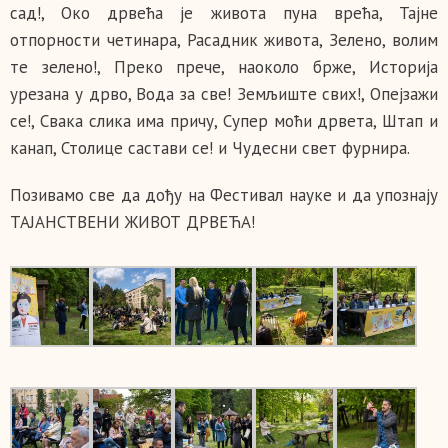
сад!, Око дрвећа је живота пуна врећа, Тајне
отпорности четинара, Расадник живота, Зелено, волим
те зелено!, Преко прече, наоколо брже, Историја
урезана у дрво, Вода за све! Земљиште свих!, Опејзажи
се!, Свака слика има причу, Супер моћи дрвета, Штап и
канап, Столице састави се! и Чудесни свет фурнира.
Позивамо све да дођу на Фестивал науке и да упознају
ТАЈАНСТВЕНИ ЖИВОТ ДРВЕЋА!