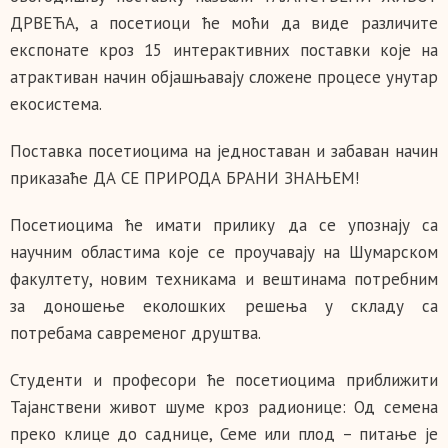
ДРВЕЋА, а посетиоци ће моћи да виде различите
експонате кроз 15 интерактивних поставки које на
атрактиван начин објашњавају сложене процесе унутар
екосистема.
Поставка посетиоцима на једноставан и забаван начин
приказаће ДА СЕ ПРИРОДА БРАНИ ЗНАЊЕМ!
Посетиоцима ће имати прилику да се упознају са
научним областима које се проучавају на Шумарском
факултету, новим техникама и вештинама потребним
за доношење еколошких решења у складу са
потребама савременог друштва.
Студенти и професори ће посетиоцима приближити
Тајанствени живот шуме кроз радионице: Од семена
преко клице до саднице, Семе или плод – питање је