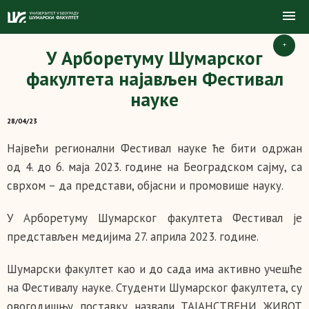
+
У Арборетуму Шумарског
факултета најављен Фестивал
науке
28/04/23
Највећи регионални Фестивал науке ће бити одржан
од 4. до 6. маја 2023. године на Београдском сајму, са
сврхом – да представи, објасни и промовише науку.
У Арборетуму Шумарског факултета Фестивал је
представљен медијима 27. априла 2023. године.
Шумарски факултет као и до сада има активно учешће
на Фестивалу науке. Студенти Шумарског факултета, су
овогодишњу поставку назвали ТАЈАНСТВЕНИ ЖИВОТ